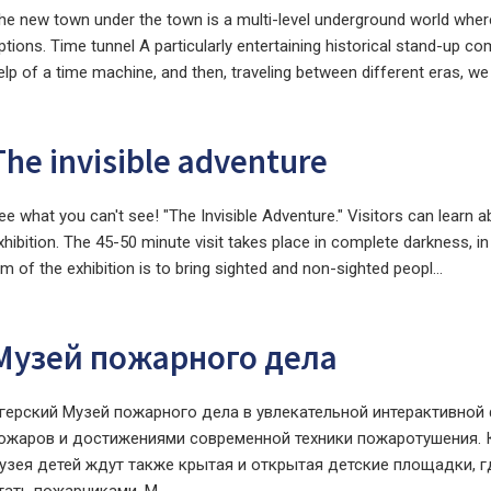
he new town under the town is a multi-level underground world wher
ptions. Time tunnel A particularly entertaining historical stand-up co
elp of a time machine, and then, traveling between different eras, we 
The invisible adventure
ee what you can't see! "The Invisible Adventure." Visitors can learn a
xhibition. The 45-50 minute visit takes place in complete darkness, i
im of the exhibition is to bring sighted and non-sighted peopl...
Музей пожарного дела
герский Музей пожарного дела в увлекательной интерактивной
ожаров и достижениями современной техники пожаротушения. 
узея детей ждут также крытая и открытая детские площадки, гд