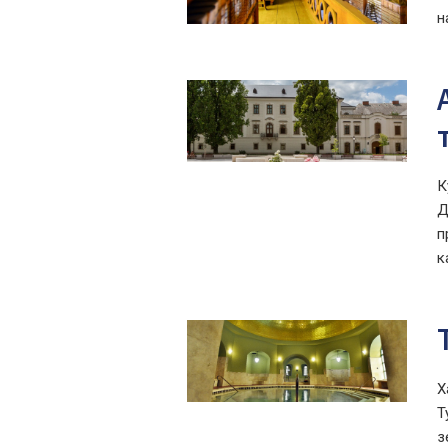
н
К
Д
п
к
Х
Т
з