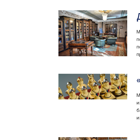
М
п
п
п
М
и
б
и