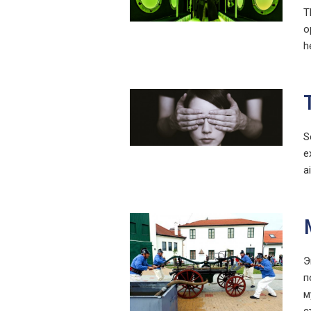
T
o
h
S
e
a
Э
п
м