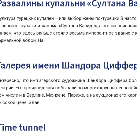
Развалины купальни «Султана В
ультура турецких купален – или выбор жены по-турецки В нас
азвалины купальни-хамама «Султана Валиде», а вот из описания
знаём, что здесь раньше стояло весьма импозантное здание с 
ермальной водой. На...
Галерея имени Шандора Циффе
нтересно, что имя эгерского художника Шандора Циффера боле
енгрии. Его произведения побывали во многих крупных европейс
ом числе и в Берлине, Мюнхене, Париже, а на аукционах его ка
ысокой цене. Здан...
Time tunnel