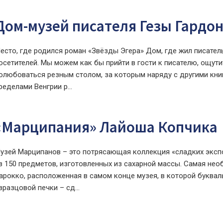
Дом-музей писателя Гезы Гардо
есто, где родился роман «Звёзды Эгера» Дом, где жил писатель
осетителей. Мы можем как бы прийти в гости к писателю, ощут
олюбоваться резным столом, за которым наряду с другими кни
ределами Венгрии р...
«Марципания» Лайоша Копчика
узей Марципанов – это потрясающая коллекция «сладких экспон
з 150 предметов, изготовленных из сахарной массы. Самая нео
арокко, расположенная в самом конце музея, в которой букваль
зразцовой печки – сд...