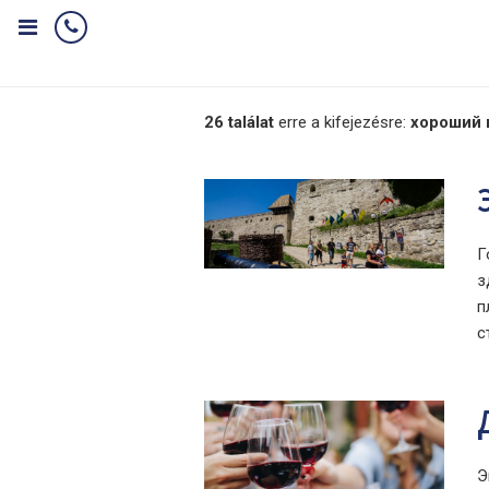
26 találat
erre a kifejezésre:
хороший 
Г
з
п
с
Э