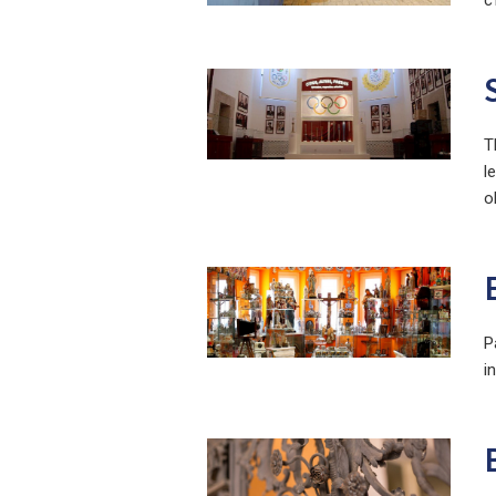
с
T
l
o
P
i