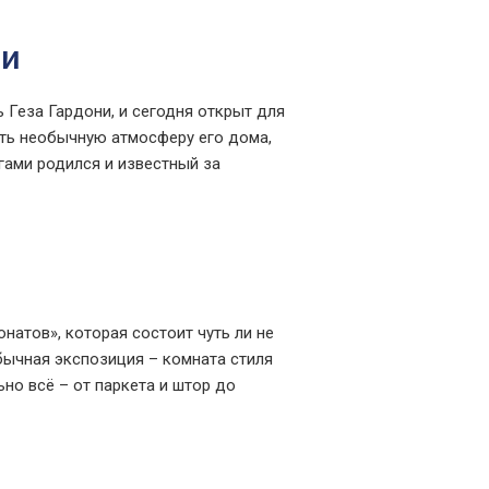
ни
 Геза Гардони, и сегодня открыт для
ить необычную атмосферу его дома,
гами родился и известный за
атов», которая состоит чуть ли не
бычная экспозиция – комната стиля
но всё – от паркета и штор до