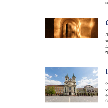
и
Л
е
д
п
О
с
е
С