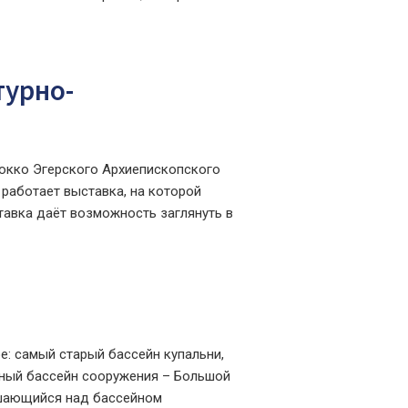
турно-
рокко Эгерского Архиепископского
 работает выставка, на которой
авка даёт возможность заглянуть в
е: самый старый бассейн купальни,
чный бассейн сооружения – Большой
ышающийся над бассейном