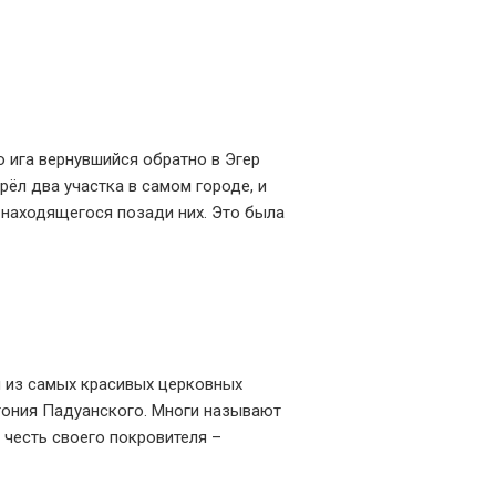
 ига вернувшийся обратно в Эгер
рёл два участка в самом городе, и
 находящегося позади них. Это была
м из самых красивых церковных
тония Падуанского. Многи называют
 честь своего покровителя –