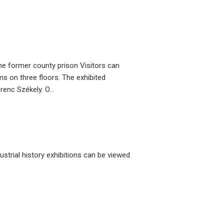
he former county prison Visitors can
ms on three floors. The exhibited
enc Székely. O...
dustrial history exhibitions can be viewed