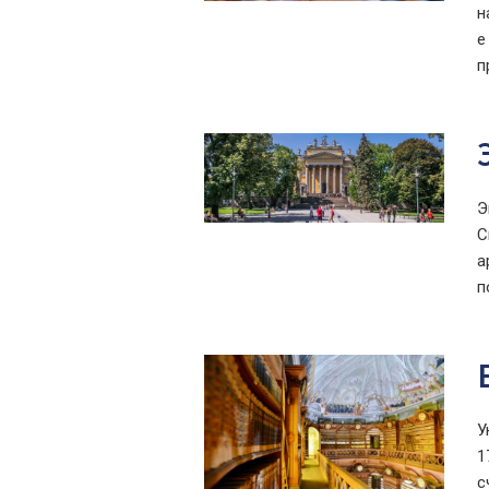
н
е
п
Э
С
а
п
У
1
с