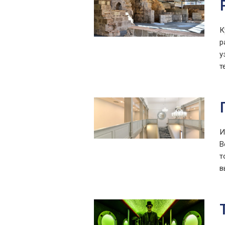
К
р
у
т
И
В
т
в