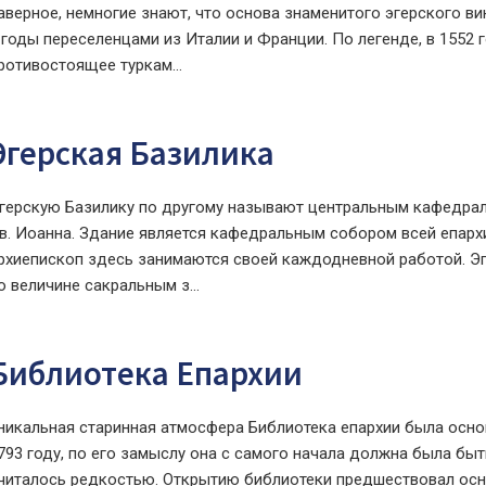
аверное, немногие знают, что основа знаменитого эгерского в
 годы переселенцами из Италии и Франции. По легенде, в 1552 
ротивостоящее туркам...
Эгерская Базилика
герскую Базилику по другому называют центральным кафедрал
в. Иоанна. Здание является кафедральным собором всей епархии
рхиепископ здесь занимаются своей каждодневной работой. Эг
о величине сакральным з...
Библиотека Епархии
никальная старинная атмосфера Библиотека епархии была осно
793 году, по его замыслу она с самого начала должна была быт
читалось редкостью. Открытию библиотеки предшествовал осн