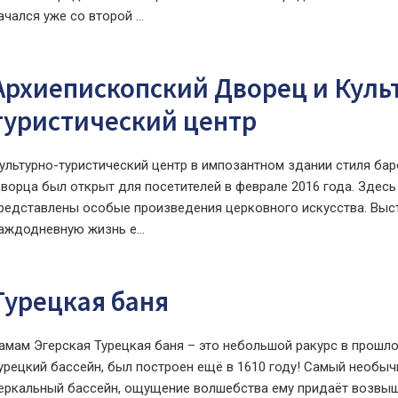
ачался уже со второй ...
Архиепископский Дворец и Куль
туристический центр
ультурно-туристический центр в импозантном здании стиля ба
ворца был открыт для посетителей в феврале 2016 года. Здесь
редставлены особые произведения церковного искусства. Выст
аждодневную жизнь е...
Турецкая баня
амам Эгерская Турецкая баня – это небольшой ракурс в прошло
урецкий бассейн, был построен ещё в 1610 году! Самый необы
еркальный бассейн, ощущение волшебства ему придаёт возв