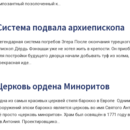
мпозантный позолоченный к...
Система подвала архиепископа
егендарная система погребов Эгера После окончания турецкого
пископ Дёрдь Фэнэшши уже не хотел жить в крепости. Он приоб
ля постройки будущего дворца начали добывать туф из холма,
рекрасная иде...
Церковь ордена Миноритов
дна из самых красивых церквей стиля барокко в Европе Одни
ооружений эпохи барокко является церковь во имя Святого Ан
ё просто «церковь миноритов». Храм был освящён в 1771 году в
в.Антония. Проектировщико...