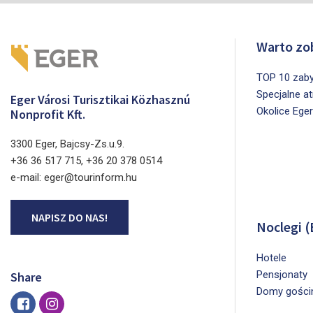
Warto zo
TOP 10 zab
Specjalne a
Eger Városi Turisztikai Közhasznú
Okolice Ege
Nonprofit Kft.
3300 Eger, Bajcsy-Zs.u.9.
+36 36 517 715, +36 20 378 0514
e-mail: eger@tourinform.hu
NAPISZ DO NAS!
Noclegi (
Hotele
Pensjonaty
Share
Domy gości