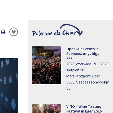
Oldal
nyomtatáss
Open-Air Events in
Szépasszonyvölgy
2026. czerwiec 19. - 2026.
sierpień 28.
Márai Központ, Eger
3300, Szépasszony-völgy
35.
VINO – Wine Tasting
Festival in Eger 2026