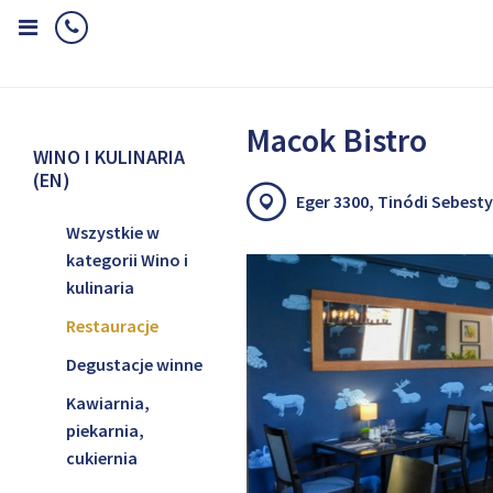
Home
Wino i kulinaria (EN)
Restauracje
Macok Bistro
Macok Bistro
WINO I KULINARIA
(EN)
Eger 3300, Tinódi Sebesty
Wszystkie w
kategorii Wino i
kulinaria
Restauracje
Degustacje winne
Kawiarnia,
piekarnia,
cukiernia