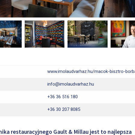
www.imolaudvarhaz.hu/macok-bisztro-borb
info@imolaudvarhaz.hu
+36 36 516 180
+36 30 207 8085
ka restauracyjnego Gault & Millau jest to najlepsza