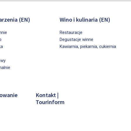
rzenia (EN)
Wino i kulinaria (EN)
nnie
Restauracje
o
Degustacje winne
ka
Kawiarnia, piekarnia, cukiernia
awy
nalnie
owanie
Kontakt |
Tourinform