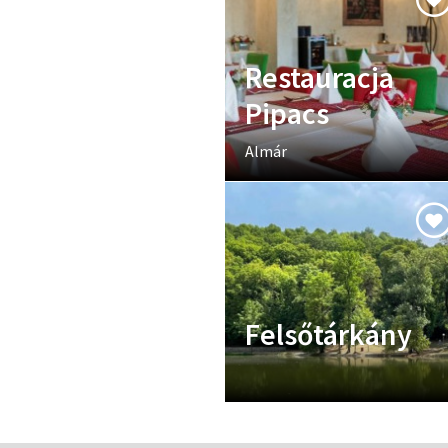
Restauracja
Pipacs
Almár
Felsőtárkány