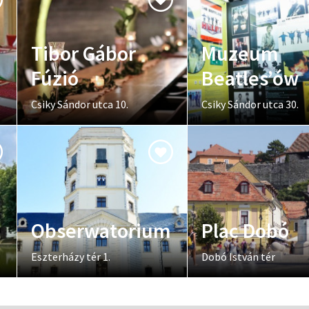
Tibor Gábor
Muzeum
Fúzió
Beatles’ów
Csiky Sándor utca 10.
Csiky Sándor utca 30.
Obserwatorium
Plac Dobó
Eszterházy tér 1.
Dobó István tér