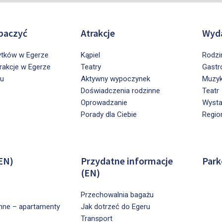
baczyć
Atrakcje
Wyda
ytków w Egerze
Kąpiel
Rodzi
trakcje w Egerze
Teatry
Gastr
ru
Aktywny wypoczynek
Muzy
Doświadczenia rodzinne
Teatr
Oprowadzanie
Wyst
Porady dla Ciebie
Regio
EN)
Przydatne informacje
Park
(EN)
Przechowalnia bagażu
nne – apartamenty
Jak dotrzeć do Egeru
Transport