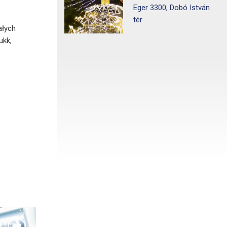
Eger 3300, Dobó István
tér
ałych
ukk,