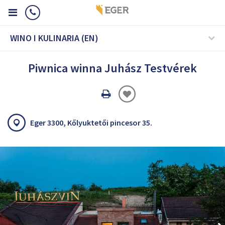
WINO I KULINARIA (EN)
Piwnica winna Juhász Testvérek
Oldal
nyomtatáss
Eger 3300, Kőlyuktetői pincesor 35.