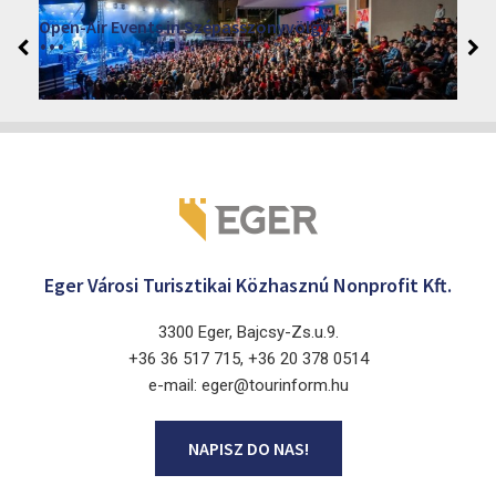
VINO – Wine Tasting Festival in Eger 2026
2026. sierpień 12 - 17.
Eger 3300, Dobó István tér
Eger Városi Turisztikai Közhasznú Nonprofit Kft.
3300 Eger, Bajcsy-Zs.u.9.
+36 36 517 715, +36 20 378 0514
e-mail: eger@tourinform.hu
NAPISZ DO NAS!