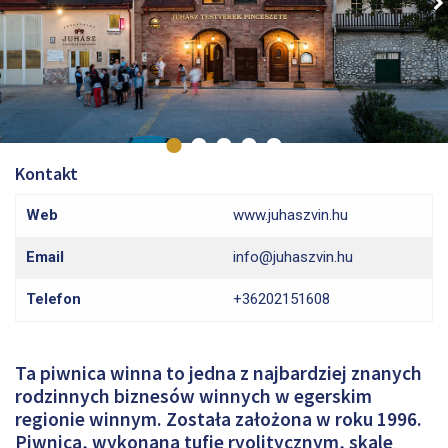
Kontakt
Web
www.juhaszvin.hu
Email
info@juhaszvin.hu
Telefon
+36202151608
Ta piwnica winna to jedna z najbardziej znanych
rodzinnych biznesów winnych w egerskim
regionie winnym. Została założona w roku 1996.
Piwnica, wykonana tufie ryolitycznym, skale