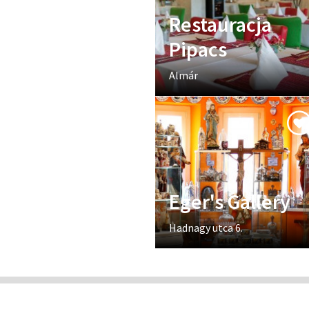
Restauracja
Pipacs
Almár
Eger's Gallery
Hadnagy utca 6.