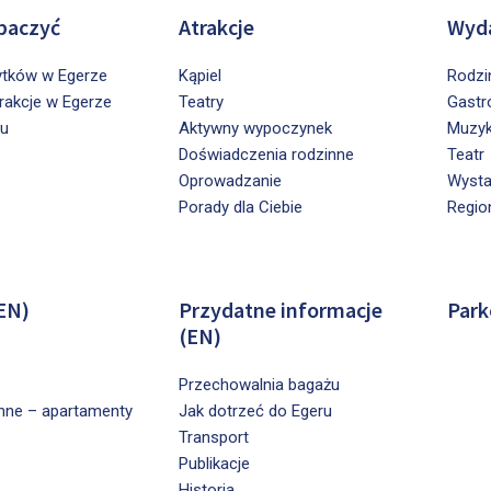
baczyć
Atrakcje
Wyda
ytków w Egerze
Kąpiel
Rodzi
trakcje w Egerze
Teatry
Gastr
ru
Aktywny wypoczynek
Muzy
Doświadczenia rodzinne
Teatr
Oprowadzanie
Wyst
Porady dla Ciebie
Regio
EN)
Przydatne informacje
Park
(EN)
Przechowalnia bagażu
nne – apartamenty
Jak dotrzeć do Egeru
Transport
Publikacje
Historia