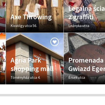
Legalna ści
Axe Throwing
z graffiti
Kisvölgy utca 56.
Leányka utca
Agria Park
Promenada
shopping mall
Gwiazd Ege
Törvényház utca 4.
Érsek utca