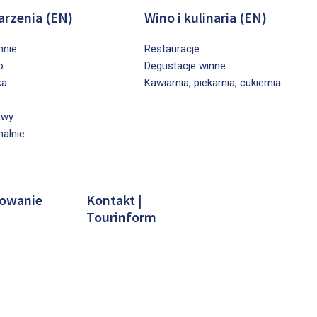
rzenia (EN)
Wino i kulinaria (EN)
nnie
Restauracje
o
Degustacje winne
ka
Kawiarnia, piekarnia, cukiernia
awy
nalnie
owanie
Kontakt |
Tourinform