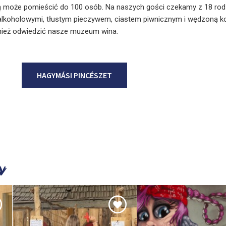
ą może pomieścić do 100 osób. Na naszych gości czekamy z 18 rod
zalkoholowymi, tłustym pieczywem, ciastem piwnicznym i wędzoną k
nież odwiedzić nasze muzeum wina.
HAGYMÁSI PINCÉSZET