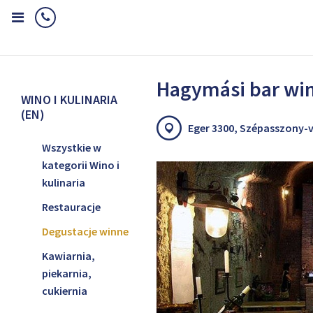
Home
Wino i kulinaria (EN)
Degustacje winne
Hagymási bar 
Hagymási bar wi
WINO I KULINARIA
(EN)
Eger 3300, Szépasszony-v
Wszystkie w
kategorii Wino i
kulinaria
Restauracje
Degustacje winne
Kawiarnia,
piekarnia,
cukiernia