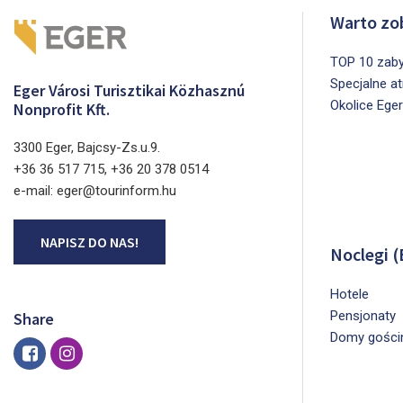
Warto zo
TOP 10 zab
Specjalne a
Eger Városi Turisztikai Közhasznú
Okolice Ege
Nonprofit Kft.
3300 Eger, Bajcsy-Zs.u.9.
+36 36 517 715, +36 20 378 0514
e-mail: eger@tourinform.hu
NAPISZ DO NAS!
Noclegi (
Hotele
Pensjonaty
Share
Domy gości