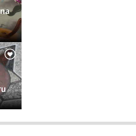
ana
ru