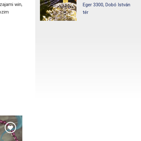
zajami win,
Eger 3300, Dobó István
ozim
tér