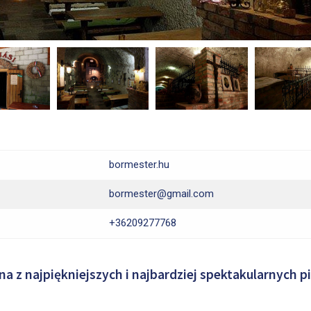
bormester.hu
bormester@gmail.com
+36209277768
a z najpiękniejszych i najbardziej spektakularnych p