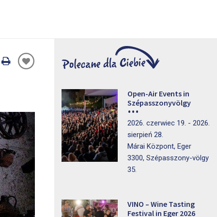
Oldal
nyomtatáss
Open-Air Events in
Szépasszonyvölgy
2026. czerwiec 19. - 2026.
sierpień 28.
Márai Központ, Eger
3300, Szépasszony-völgy
35.
VINO – Wine Tasting
Festival in Eger 2026