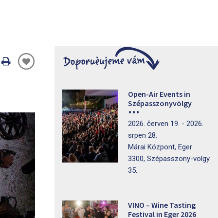
Oldal
nyomtatáss
Open-Air Events in
Szépasszonyvölgy
2026. červen 19. - 2026.
srpen 28.
Márai Központ, Eger
3300, Szépasszony-völgy
35.
VINO – Wine Tasting
Festival in Eger 2026