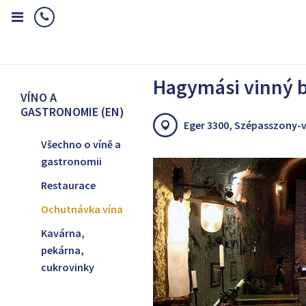
Home
Víno a gastronomie (EN)
Ochutnávka vína
Hagymási v
Hagymási vinný 
VÍNO A
GASTRONOMIE (EN)
Eger 3300, Szépasszony-v
Všechno o víně a
gastronomii
Restaurace
Ochutnávka vína
Kavárna,
pekárna,
cukrovinky