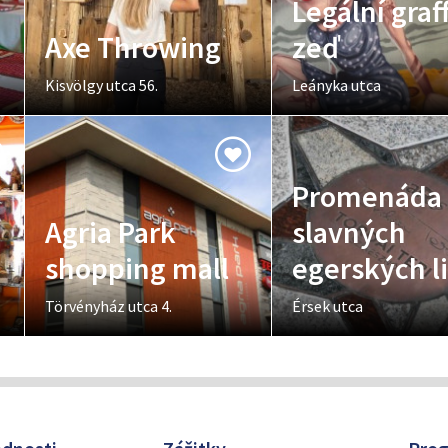
Legální graff
Axe Throwing
zeď
Kisvölgy utca 56.
Leányka utca
Promenáda
Agria Park
slavných
shopping mall
egerských li
Törvényház utca 4.
Érsek utca