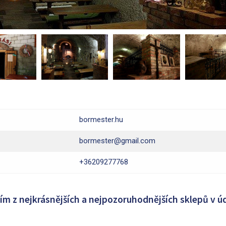
bormester.hu
bormester@gmail.com
+36209277768
ím z nejkrásnějších a nejpozoruhodnějších sklepů v úd