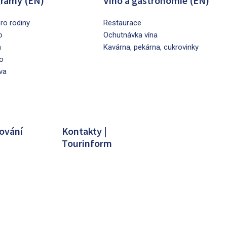
ramy (EN)
Víno a gastronomie (EN)
ro rodiny
Restaurace
o
Ochutnávka vína
a
Kavárna, pekárna, cukrovinky
o
va
ování
Kontakty |
Tourinform