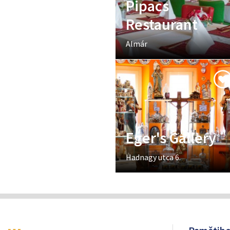
Pipacs
Restaurant
Almár
Eger's Gallery
Hadnagy utca 6.