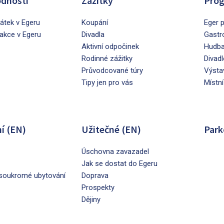
dnosti
Zážitky
Prog
tek v Egeru
Koupání
Eger p
rakce v Egeru
Divadla
Gastr
Aktivní odpočinek
Hudb
Rodinné zážitky
Divadl
Průvodcované túry
Výsta
Tipy jen pro vás
Místní
í (EN)
Užitečné (EN)
Park
Úschovna zavazadel
Jak se dostat do Egeru
soukromé ubytování
Doprava
Prospekty
Dějiny