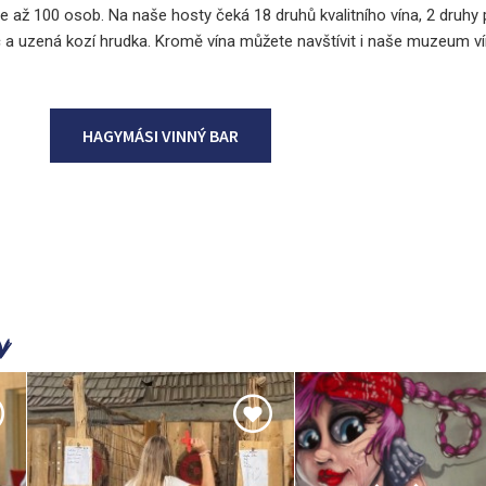
e až 100 osob. Na naše hosty čeká 18 druhů kvalitního vína, 2 druhy 
áč a uzená kozí hrudka. Kromě vína můžete navštívit i naše muzeum ví
HAGYMÁSI VINNÝ BAR