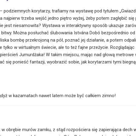
podziemnych korytarzy, trafiamy na wystawę pod tytułem „Gwiazd
a najpierw trzeba wejść jedno piętro wyżej, żeby potem zagłębić się
 nie jest niesamowita? Wystawa w interaktywny sposób ukazuje zar
ej bitwy. Można posłuchać ślubowania Istvána Dobó bezpośrednio od
ska bombę przekrojoną na pół, poznać jej działanie, a potem odpali
 tylko w wirtualnym świecie, ale to też fajne przeżycie. Rozglądając 
pierścień Jumurdżaka! W takim miejscu, mając nad głową metrowe
 się ponieść fantazji, wyobrazić sobie, jak korytarzami tymi biegn
, gdyż w kazamatach nawet latem może być całkiem zimno!
 w obrębie murów zamku, z stąd rozpościera się zapierająca dech w