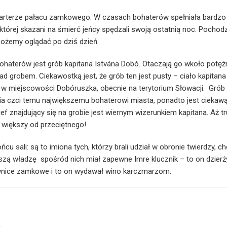
parterze pałacu zamkowego. W czasach bohaterów spełniała bardzo 
której skazani na śmierć jeńcy spędzali swoją ostatnią noc. Pochod
możemy oglądać po dziś dzień.
haterów jest grób kapitana Istvána Dobó. Otaczają go wkoło potęż
d grobem. Ciekawostką jest, że grób ten jest pusty – ciało kapitana
 miejscowości Dobóruszka, obecnie na terytorium Słowacji. Grób 
ia czci temu największemu bohaterowi miasta, ponadto jest ciekaw
ief znajdujący się na grobie jest wiernym wizerunkiem kapitana. Aż t
y większy od przeciętnego!
cu sali: są to imiona tych, którzy brali udział w obronie twierdzy, ch
kszą władzę spośród nich miał zapewne Imre klucznik – to on dzierży
wnice zamkowe i to on wydawał wino karczmarzom.