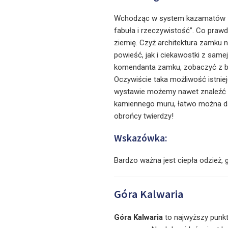
Wchodząc w system kazamatów – 
fabuła i rzeczywistość”. Co prawd
ziemię. Czyż architektura zamku
powieść, jak i ciekawostki z sam
komendanta zamku, zobaczyć z bli
Oczywiście taka możliwość istnieje
wystawie możemy nawet znaleźć 
kamiennego muru, łatwo można dać
obrońcy twierdzy!
Wskazówka:
Bardzo ważna jest ciepła odzież
Góra Kalwaria
Góra Kalwaria
to najwyższy punkt