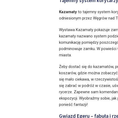
Tajemny system korytarz
Kazamaty
to tajemny system kory
odniesionym przez Węgrów nad T
Wystawa Kazamaty pokazuje zamek 
kazamaty nazwano system podziem
komunikację pomiędzy poszczegól
podminowuje zamku. W powieści G
miasta.
Żeby dostać się do kazamatów, 
koszarów, gdzie można zobaczyć 
się mało ciekawa, w rzeczywistoś
się zabrać w podróż w czasie, uśw
rycerze. Zapewne sam komendant tw
ekspozycji. Wyobraźmy sobie, jak p
ponieść fantazji!
Gwiazd Egeru – fabuła i rz