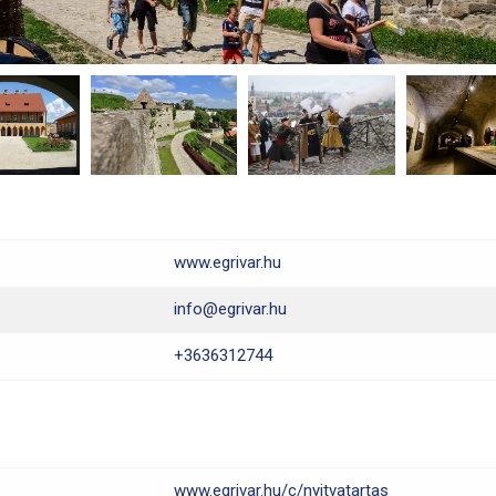
www.egrivar.hu
info@egrivar.hu
+3636312744
www.egrivar.hu/c/nyitvatartas