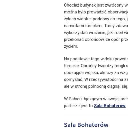
Chociaż budynek jest zwrócony w
można było prowadzić obserwację
żyłach widok – podobny do tego, 
namiotami tureckimi. Turcy zdawali
wykorzystać wrażenie, jaki robił 
przekonać obrońców, że opór przec
życiem.
Na podstawie tego widoku powsta
tureckie. Obrońcy twierdzy mogli 
obozujące wojska, ale czy za wzgó
domyślać. W rzeczywistości na zac
ale w stronę północną ciągnął się
W Pałacu, łączącym w swojej arch
parterze jest to
Sala Bohaterów
,
Sala Bohaterów