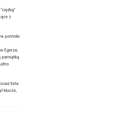
“ciężką”
zące z
ne pomniki
w Egerze,
ą pamiątką
rudno
ociaż lista
ł klucze,