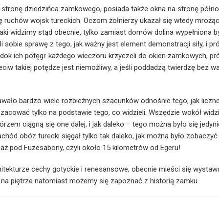
 stronę dziedzińca zamkowego, posiada także okna na stronę półno
 ruchów wojsk tureckich. Oczom żołnierzy ukazał się wtedy mrożą
jaki widzimy stąd obecnie, tylko zamiast domów dolina wypełniona b
 sobie sprawę z tego, jak ważny jest element demonstracji siły, i pr
widok ich potęgi: każdego wieczoru krzyczeli do okien zamkowych, pr
iw takiej potędze jest niemożliwy, a jeśli poddadzą twierdzę bez wal
wało bardzo wiele rozbieżnych szacunków odnośnie tego, jak liczn
szacować tylko na podstawie tego, co widzieli. Wszędzie wokół widzi
rzem ciągną się one dalej, i jak daleko – tego można było się jedyni
hód obóz turecki sięgał tylko tak daleko, jak można było zobaczyć 
 aż pod Füzesabony, czyli około 15 kilometrów od Egeru!
itekturze cechy gotyckie i renesansowe, obecnie mieści się wystaw
 na piętrze natomiast możemy się zapoznać z historią zamku.