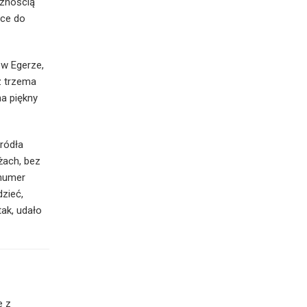
cznością
sce do
 w Egerze,
z trzema
na piękny
źródła
żach, bez
 numer
dzieć,
tak, udało
e z