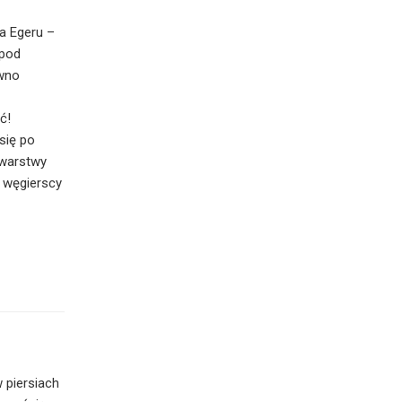
a Egeru –
 pod
ówno
ć!
się po
 warstwy
ą węgierscy
 piersiach