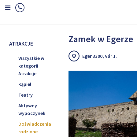
Home
Atrakcje
Doświadczenia rodzinne
Zamek w Egerze
Zamek w Egerze
ATRAKCJE
Eger 3300, Vár 1.
Wszystkie w
kategorii
Atrakcje
Kąpiel
Teatry
Aktywny
wypoczynek
Doświadczenia
rodzinne