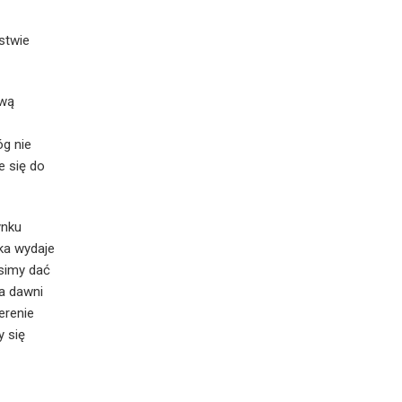
stwie
zwą
g nie
 się do
ynku
ka wydaje
usimy dać
ka dawni
erenie
y się