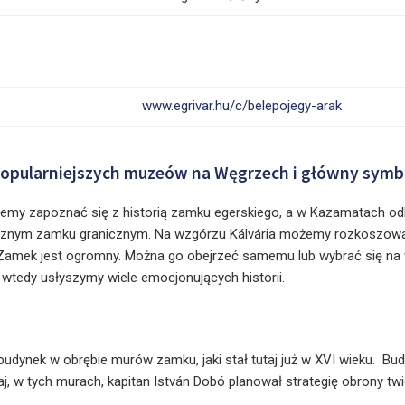
www.egrivar.hu/c/belepojegy-arak
jpopularniejszych muzeów na Węgrzech i główny symb
my zapoznać się z historią zamku egerskiego, a w Kazamatach od
cznym zamku granicznym. Na wzgórzu Kálvária możemy rozkoszowa
Zamek jest ogromny. Można go obejrzeć samemu lub wybrać się na
wtedy usłyszymy wiele emocjonujących historii.
budynek w obrębie murów zamku, jaki stał tutaj już w XVI wieku. Bud
aj, w tych murach, kapitan István Dobó planował strategię obrony tw