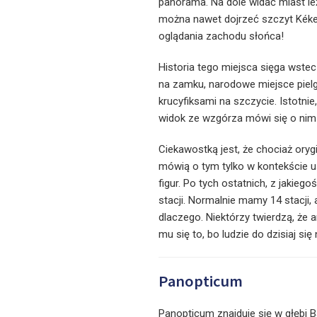
panorama. Na dole widać miast le
można nawet dojrzeć szczyt Kékes
oglądania zachodu słońca!
Historia tego miejsca sięga wstec
na zamku, narodowe miejsce piel
krucyfiksami na szczycie. Istotni
widok ze wzgórza mówi się o nim 
Ciekawostką jest, że chociaż oryg
mówią o tym tylko w kontekście u
figur. Po tych ostatnich, z jaki
stacji. Normalnie mamy 14 stacji, 
dlaczego. Niektórzy twierdzą, że 
mu się to, bo ludzie do dzisiaj si
Panopticum
Panopticum znajduje się w głębi 