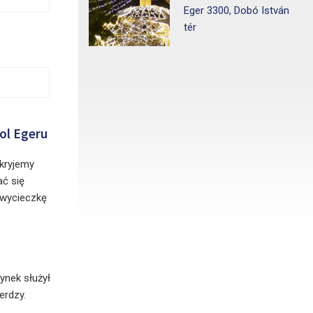
Eger 3300, Dobó István
tér
ol Egeru
kryjemy
ć się
 wycieczkę
ynek służył
ierdzy.