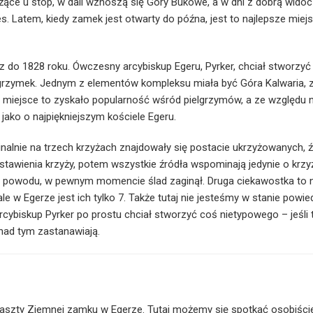
żące u stóp, w dali wznoszą się Góry Bukowe, a w dni z dobrą wido
. Latem, kiedy zamek jest otwarty do późna, jest to najlepsze miej
z do 1828 roku. Ówczesny arcybiskup Egeru, Pyrker, chciał stworzyć
grzymek. Jednym z elementów kompleksu miała być Góra Kalwaria, 
e, miejsce to zyskało popularność wśród pielgrzymów, a ze względu 
jako o najpiękniejszym kościele Egeru.
inalnie na trzech krzyżach znajdowały się postacie ukrzyżowanych, 
stawienia krzyży, potem wszystkie źródła wspominają jedynie o krzy
egoś powodu, w pewnym momencie ślad zaginął. Druga ciekawostka to
ale w Egerze jest ich tylko 7. Także tutaj nie jesteśmy w stanie powie
arcybiskup Pyrker po prostu chciał stworzyć coś nietypowego – jeśli 
ę nad tym zastanawiają.
Baszty Ziemnej zamku w Egerze. Tutaj możemy się spotkać osobiści