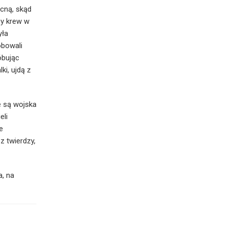
cną, skąd
cy krew w
yła
óbowali
óbując
ki, ujdą z
e są wojska
eli
e
z twierdzy,
a, na