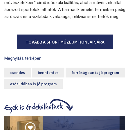
művészetekben” című időszaki kiállítás, ahol a művészek által
ábrázolt sportolók láthatók. A harmadik emelet termeiben pedig
az úszás és a vízilabda kiválóságai, relikviái ismerhetők meg.
TOVÁBB A SPORTMÚZEUM HONLAPJÁRA
Megnyitás térképen
csendes
bennfentes
forróságban is jó program
esős időben is jó program