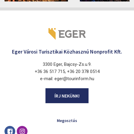
Eger Városi Turisztikai Közhasznú Nonprofit Kft.
3300 Eger, Bajcsy-Zs.u.9.
+36 36 517 715, +36 20 378 0514
e-mail: eger@tourinform.hu
ÍRJ NEKÜNK!
Megosztás