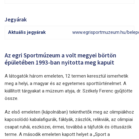
Jegyárak
Aktuális jegyárak
www.egrisportmuzeum.hu/belepo
Az egri Sportmúzeum a volt megyei börtön
épületében 1993-ban nyitotta meg kapuit
A látogatók három emeleten, 12 termen keresztül ismerhetik
meg a helyi, a magyar és az egyetemes sporttörténelmet. A
kiállított tárgyakat a múzeum atyja, dr. Székely Ferenc gyűjtötte
össze.
Az első emeleten (kápolnában) tekinthetők meg az olimpiákhoz
kapcsolódó kabalafigurák, fáklyák, zászlók, relikviák, az olimpiai
csapat ruhái, eszközei, érmei, továbbá a tájfutók és öttusázók
terme. A második emeleten kapott helyet a „Sport a