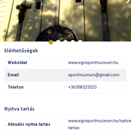
Elérhetőségek
Weboldal
www.egrisportmuzeum.hu
Email
sportmuzeum@gmail.com
Telefon
+36308525525
Nyitva tartás
www.egrisportmuzeum.hu/nyitva
Aktuális nyitva tartás
tartas