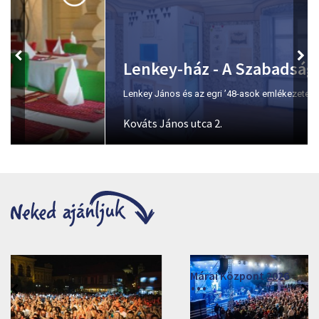
Lenkey-ház - A Szabadság Háza
Lenkey János és az egri ’48-asok emlékezete.
Kováts János utca 2.
Márai Központ 2026
2026. június 19. - 2026. augusztus 28.
Márai Központ, Eger 3300, Szépasszony-völgy 35.