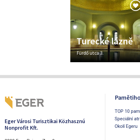
Turecké lázně
Fürdő utca 3.
Pamětiho
TOP 10 pamá
Speciální at
Eger Városi Turisztikai Közhasznú
Okolí Egeru
Nonprofit Kft.