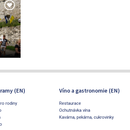
d
ramy (EN)
Víno a gastronomie (EN)
ro rodiny
Restaurace
o
Ochutnávka vína
a
Kavárna, pekárna, cukrovinky
o