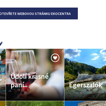
OTEVŘETE WEBOVOU STRÁNKU EKOCENTRA
Údolí krásné
paní
Egerszalók