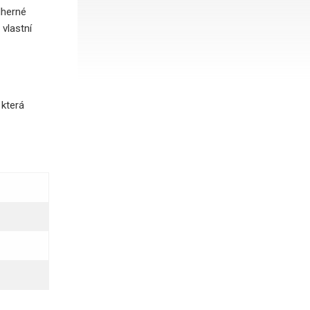
dherné
vlastní
 která