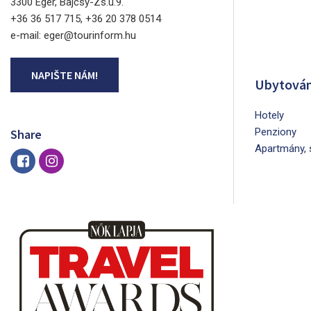
3300 Eger, Bajcsy-Zs.u.9.
+36 36 517 715, +36 20 378 0514
e-mail: eger@tourinform.hu
NAPIŠTE NÁM!
Ubytován
Hotely
Penziony
Share
Apartmány, 