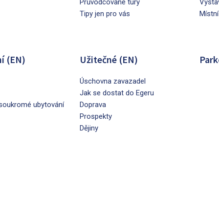
Průvodcované túry
Výsta
Tipy jen pro vás
Místní
í (EN)
Užitečné (EN)
Park
Úschovna zavazadel
Jak se dostat do Egeru
soukromé ubytování
Doprava
Prospekty
Dějiny