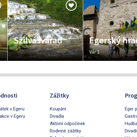
Szilvásvárad
Egerský hra
Vár 1.
dnosti
Zážitky
Prog
tek v Egeru
Koupání
Eger p
rakce v Egeru
Divadla
Gastr
Aktivní odpočinek
Hudb
Rodinné zážitky
Divadl