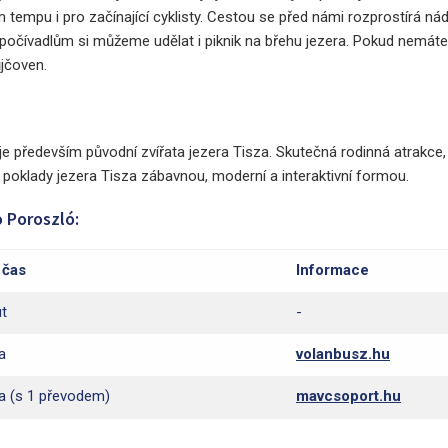
tempu i pro začínající cyklisty. Cestou se před námi rozprostírá ná
čívadlům si můžeme udělat i piknik na břehu jezera. Pokud nemáte 
jčoven.
 především původní zvířata jezera Tisza. Skutečná rodinná atrakce,
 poklady jezera Tisza zábavnou, moderní a interaktivní formou.
 Poroszló:
 čas
Informace
t
-
a
volanbusz.hu
a (s 1 převodem)
mavcsoport.hu