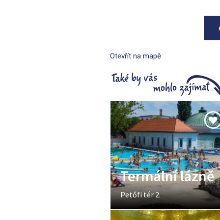
Otevřít na mapě
Termální lázně
Petőfi tér 2.