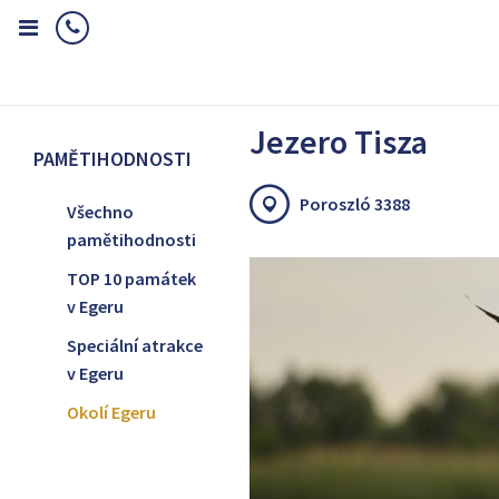
Home
Pamětihodnosti
Okolí Egeru
Jezero Tisza
Jezero Tisza
PAMĚTIHODNOSTI
Poroszló 3388
Všechno
pamětihodnosti
TOP 10 památek
v Egeru
Speciální atrakce
v Egeru
Okolí Egeru