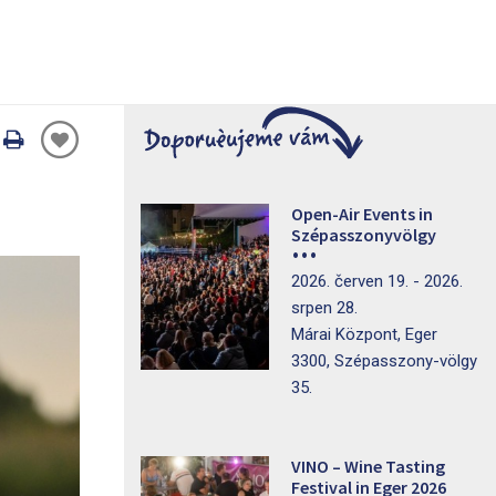
Oldal
nyomtatáss
Open-Air Events in
Szépasszonyvölgy
2026. červen 19. - 2026.
srpen 28.
Márai Központ, Eger
3300, Szépasszony-völgy
35.
VINO – Wine Tasting
Festival in Eger 2026