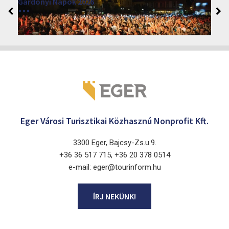
Márai Központ 2026
2026. június 19. - 2026. augusztus 28.
Márai Központ, Eger 3300, Szépasszony-völgy 35.
Eger Városi Turisztikai Közhasznú Nonprofit Kft.
3300 Eger, Bajcsy-Zs.u.9.
+36 36 517 715, +36 20 378 0514
e-mail: eger@tourinform.hu
ÍRJ NEKÜNK!