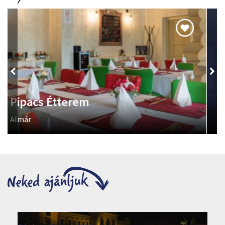
Lenkey-ház - A Szabadság Háza
Lenkey János és az egri ’48-asok emlékezete.
Kováts János utca 2.