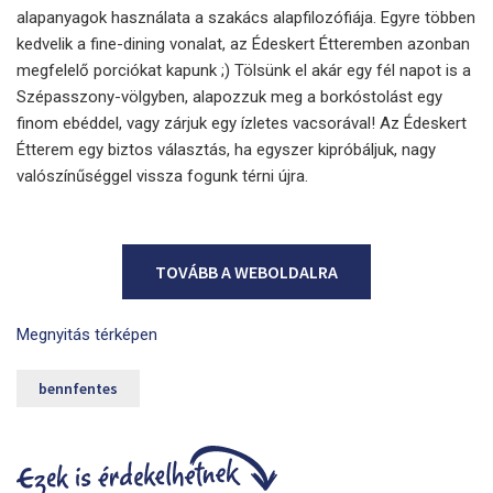
alapanyagok használata a szakács alapfilozófiája. Egyre többen
kedvelik a fine-dining vonalat, az Édeskert Étteremben azonban
megfelelő porciókat kapunk ;) Tölsünk el akár egy fél napot is a
Szépasszony-völgyben, alapozzuk meg a borkóstolást egy
finom ebéddel, vagy zárjuk egy ízletes vacsorával! Az Édeskert
Étterem egy biztos választás, ha egyszer kipróbáljuk, nagy
valószínűséggel vissza fogunk térni újra.
TOVÁBB A WEBOLDALRA
Megnyitás térképen
bennfentes