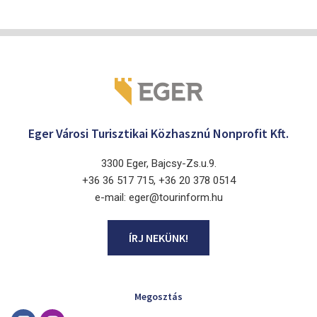
Eger Városi Turisztikai Közhasznú Nonprofit Kft.
3300 Eger, Bajcsy-Zs.u.9.
+36 36 517 715, +36 20 378 0514
e-mail: eger@tourinform.hu
ÍRJ NEKÜNK!
Megosztás