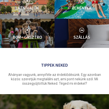
LÁTNIVALÓK
ÉLMÉNYEK
BOR - GASZTRO
SZÁLLÁS
TIPPEK NEKED
Ahányan vagyunk, annyiféle az érdeklődésünk. Egy azonban
közös: szeretjük megtalálni azt, ami pont nekünk szól. Mi
összegyűjtöttük Neked. Téged mi érdekel?