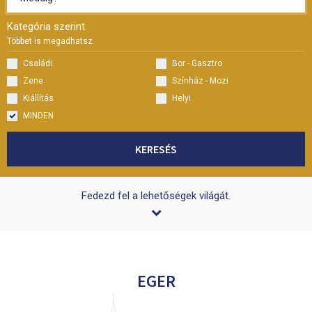
Kategória szerint
Többet is megadhatsz
Családi
Bor - Gasztro
Zene
Színház - Mozi
Kiállítás
Helyi
MINDEN
KERESÉS
Fedezd fel a lehetőségek világát.
EGER