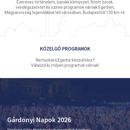
Ezeréves történelem, barokk környezet, finom borok,
vendégszeretet és színes programok várnak Egerben,
Magyarország legendákkal teli városában, Budapesttől 130 km-re.
KÖZELGŐ PROGRAMOK
Nemsokára Egerbe készülődsz?
Válaszd ki, milyen programok várnak!
Gárdonyi Napok 2026
Gárdonyi Géza munkásságát ünnepeljük Egerben!