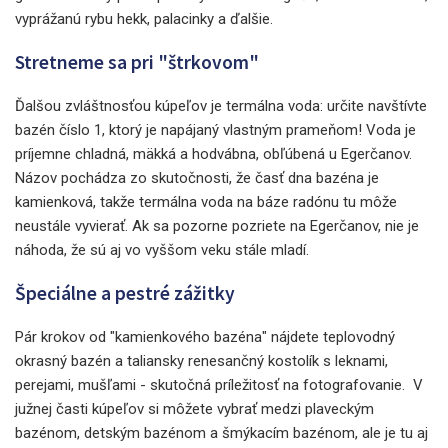
vyprážanú rybu hekk, palacinky a ďalšie.
Stretneme sa pri "štrkovom"
Ďalšou zvláštnosťou kúpeľov je termálna voda: určite navštívte
bazén číslo 1, ktorý je napájaný vlastným prameňom! Voda je
príjemne chladná, mäkká a hodvábna, obľúbená u Egerčanov.
Názov pochádza zo skutočnosti, že časť dna bazéna je
kamienková, takže termálna voda na báze radónu tu môže
neustále vyvierať. Ak sa pozorne pozriete na Egerčanov, nie je
náhoda, že sú aj vo vyššom veku stále mladí.
Špeciálne a pestré zážitky
Pár krokov od "kamienkového bazéna" nájdete teplovodný
okrasný bazén a taliansky renesančný kostolík s leknami,
perejami, mušľami - skutočná príležitosť na fotografovanie. V
južnej časti kúpeľov si môžete vybrať medzi plaveckým
bazénom, detským bazénom a šmýkacím bazénom, ale je tu aj