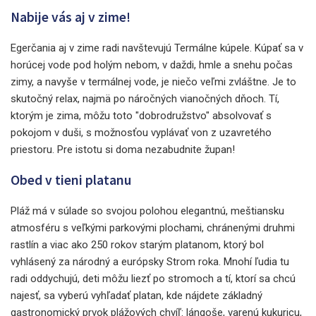
Nabije vás aj v zime!
Egerčania aj v zime radi navštevujú Termálne kúpele. Kúpať sa v
horúcej vode pod holým nebom, v daždi, hmle a snehu počas
zimy, a navyše v termálnej vode, je niečo veľmi zvláštne. Je to
skutočný relax, najmä po náročných vianočných dňoch. Tí,
ktorým je zima, môžu toto "dobrodružstvo" absolvovať s
pokojom v duši, s možnosťou vyplávať von z uzavretého
priestoru. Pre istotu si doma nezabudnite župan!
Obed v tieni platanu
Pláž má v súlade so svojou polohou elegantnú, meštiansku
atmosféru s veľkými parkovými plochami, chránenými druhmi
rastlín a viac ako 250 rokov starým platanom, ktorý bol
vyhlásený za národný a európsky Strom roka. Mnohí ľudia tu
radi oddychujú, deti môžu liezť po stromoch a tí, ktorí sa chcú
najesť, sa vyberú vyhľadať platan, kde nájdete základný
gastronomický prvok plážových chvíľ: lángoše, varenú kukuricu,