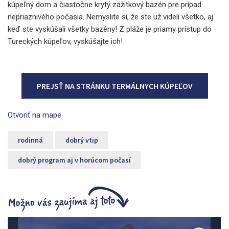
kúpeľný dom a čiastočne krytý zážitkový bazén pre prípad
nepriaznivého počasia. Nemyslite si, že ste už videli všetko, aj
keď ste vyskúšali všetky bazény! Z pláže je priamy prístup do
Tureckých kúpeľov, vyskúšajte ich!
PREJSŤ NA STRÁNKU TERMÁLNYCH KÚPEĽOV
Otvoriť na mape
rodinná
dobrý vtip
dobrý program aj v horúcom počasí