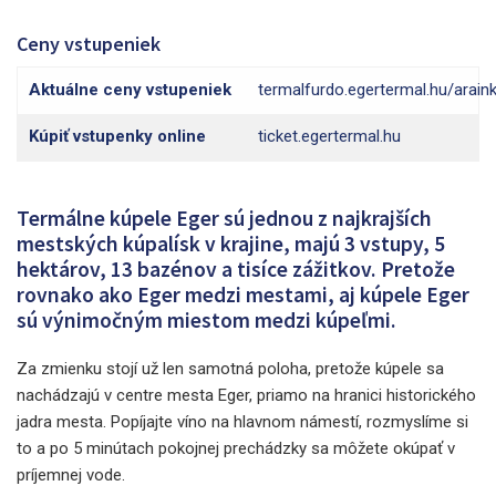
Ceny vstupeniek
Aktuálne ceny vstupeniek
termalfurdo.egertermal.hu/arain
Kúpiť vstupenky online
ticket.egertermal.hu
Termálne kúpele Eger sú jednou z najkrajších
mestských kúpalísk v krajine, majú 3 vstupy, 5
hektárov, 13 bazénov a tisíce zážitkov. Pretože
rovnako ako Eger medzi mestami, aj kúpele Eger
sú výnimočným miestom medzi kúpeľmi.
Za zmienku stojí už len samotná poloha, pretože kúpele sa
nachádzajú v centre mesta Eger, priamo na hranici historického
jadra mesta. Popíjajte víno na hlavnom námestí, rozmyslíme si
to a po 5 minútach pokojnej prechádzky sa môžete okúpať v
príjemnej vode.