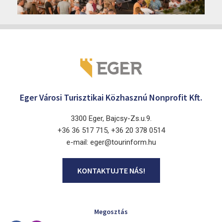
2026. augusztus 12 - 17.
Eger 3300, Dobó István tér
Eger Városi Turisztikai Közhasznú Nonprofit Kft.
3300 Eger, Bajcsy-Zs.u.9.
+36 36 517 715, +36 20 378 0514
e-mail: eger@tourinform.hu
KONTAKTUJTE NÁS!
Megosztás