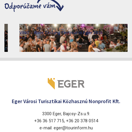
VINO – Wine Tasting Festival in Eger 2026
2026. augusztus 12 - 17.
Eger 3300, Dobó István tér
Eger Városi Turisztikai Közhasznú Nonprofit Kft.
3300 Eger, Bajcsy-Zs.u.9.
+36 36 517 715, +36 20 378 0514
e-mail: eger@tourinform.hu