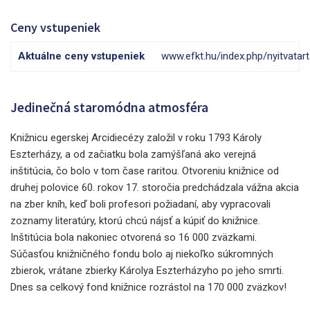
Ceny vstupeniek
Aktuálne ceny vstupeniek
www.efkt.hu/index.php/nyitvatar
Jedinečná staromódna atmosféra
Knižnicu egerskej Arcidiecézy založil v roku 1793 Károly
Eszterházy, a od začiatku bola zamýšľaná ako verejná
inštitúcia, čo bolo v tom čase raritou. Otvoreniu knižnice od
druhej polovice 60. rokov 17. storočia predchádzala vážna akcia
na zber kníh, keď boli profesori požiadaní, aby vypracovali
zoznamy literatúry, ktorú chcú nájsť a kúpiť do knižnice.
Inštitúcia bola nakoniec otvorená so 16 000 zväzkami.
Súčasťou knižničného fondu bolo aj niekoľko súkromných
zbierok, vrátane zbierky Károlya Eszterházyho po jeho smrti.
Dnes sa celkový fond knižnice rozrástol na 170 000 zväzkov!