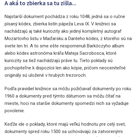
A aká to zbierka sa tu zišla...
Najstarší dokument pochádza z roku 1048, jedná sa o ručne
písaný kódex, zbierka listín pápeža Leva IX. V knižnici sa
nachádzajú aj také kuriozity ako jediný kompletný autograf
Mozartovho listu v Maďarsku a Danteho kódex, z ktorého sú na
svete len tri. A to sme ešte nespomenuli Barkóczyho album
alebo kódex astronóma kráľa Mateja Sacrobosca, ktoré
kuriozity sa tiež nachádzajú práve tu. Tieto poklady sú
pochopiteľne k dispozícii len ako kópie, pričom neoceniteľné
originály sú uložené v hrubých trezoroch.
Podľa pravidiel knižnice sa môžu požičiavať dokumenty po roku
1960 a dokumenty pred týmto dátumom sa môžu čítať na
mieste, hoci na staršie dokumenty spomedzi nich sa vyžaduje
povolenie.
Keďže ide o poklady, ktoré majú veľkú hodnotu pre celý svet,
dokumenty spred roku 1500 sa uchovávajú za zatvorenými