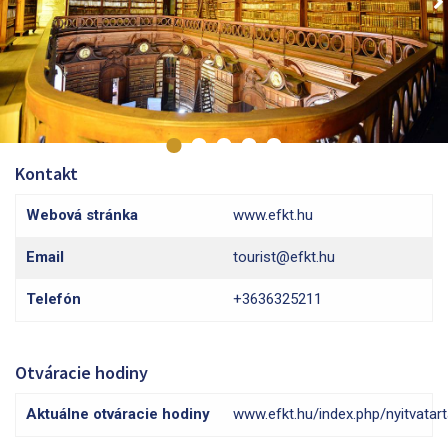
Kontakt
Webová stránka
www.efkt.hu
Email
tourist@efkt.hu
Telefón
+3636325211
Otváracie hodiny
Aktuálne otváracie hodiny
www.efkt.hu/index.php/nyitvatar