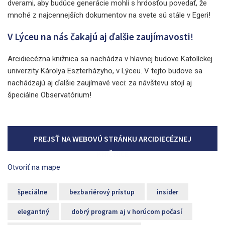
dverami, aby budúce generácie mohli s hrdosťou povedať, že
mnohé z najcennejších dokumentov na svete sú stále v Egeri!
V Lýceu na nás čakajú aj ďalšie zaujímavosti!
Arcidiecézna knižnica sa nachádza v hlavnej budove Katolíckej
univerzity Károlya Eszterházyho, v Lýceu. V tejto budove sa
nachádzajú aj ďalšie zaujímavé veci: za návštevu stojí aj
špeciálne Observatórium!
PREJSŤ NA WEBOVÚ STRÁNKU ARCIDIECÉZNEJ
KNIŽNICE
Otvoriť na mape
špeciálne
bezbariérový prístup
insider
elegantný
dobrý program aj v horúcom počasí