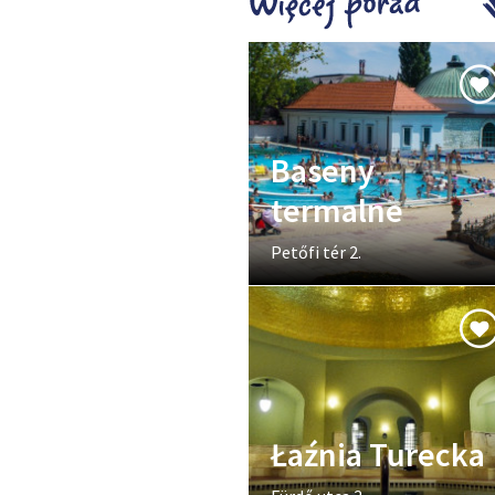
Baseny
termalne
Petőfi tér 2.
Łaźnia Turecka