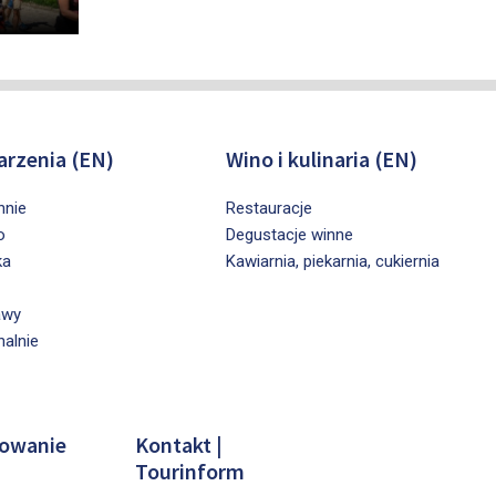
rzenia (EN)
Wino i kulinaria (EN)
nnie
Restauracje
o
Degustacje winne
ka
Kawiarnia, piekarnia, cukiernia
awy
nalnie
owanie
Kontakt |
Tourinform