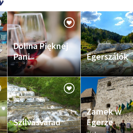
Dolina Pięknej
Pani
Egerszálók
Zamek w
Szilvásvárad
Egerze