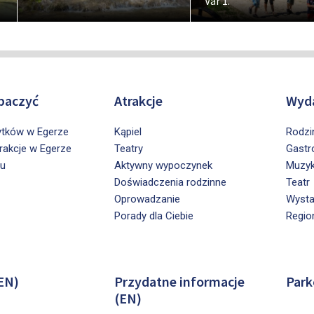
Vár 1.
baczyć
Atrakcje
Wyda
ytków w Egerze
Kąpiel
Rodzi
trakcje w Egerze
Teatry
Gastr
ru
Aktywny wypoczynek
Muzy
Doświadczenia rodzinne
Teatr
Oprowadzanie
Wyst
Porady dla Ciebie
Regio
EN)
Przydatne informacje
Park
(EN)