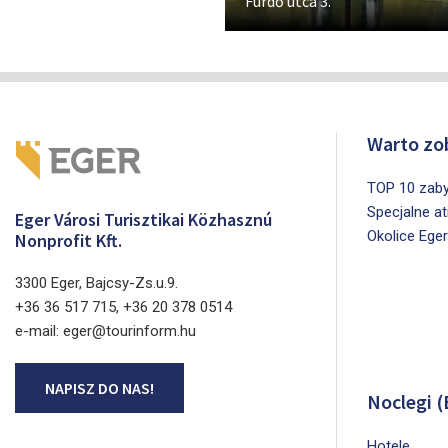
Fürdő utca 3.
Warto zo
TOP 10 zab
Specjalne a
Eger Városi Turisztikai Közhasznú
Okolice Ege
Nonprofit Kft.
3300 Eger, Bajcsy-Zs.u.9.
+36 36 517 715, +36 20 378 0514
e-mail: eger@tourinform.hu
NAPISZ DO NAS!
Noclegi (
Hotele