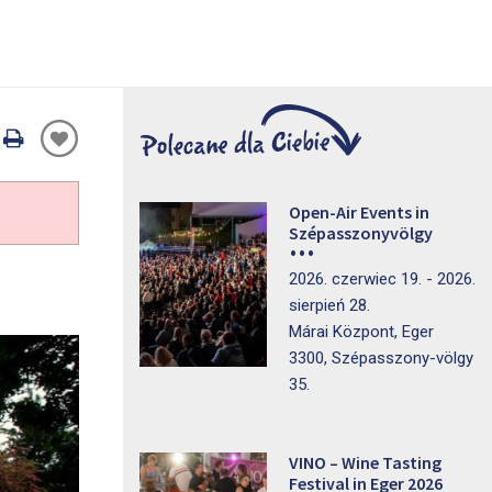
Oldal
nyomtatáss
Open-Air Events in
Szépasszonyvölgy
2026. czerwiec 19. - 2026.
sierpień 28.
Márai Központ, Eger
3300, Szépasszony-völgy
35.
VINO – Wine Tasting
Festival in Eger 2026