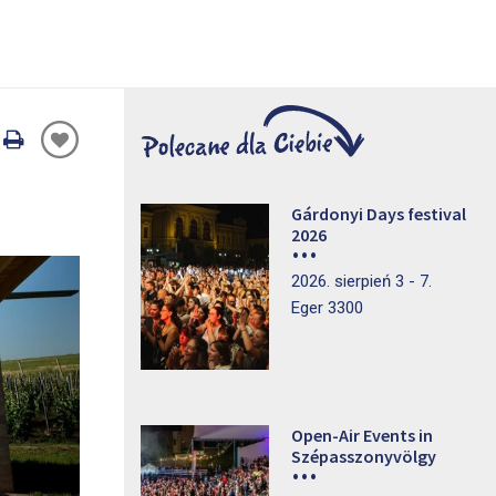
Oldal
nyomtatáss
Gárdonyi Days festival
2026
2026. sierpień 3 - 7.
Eger 3300
Open-Air Events in
Szépasszonyvölgy