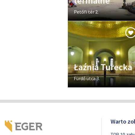
termalne
Petőfi tér 2.
Łaźnia Turecka
Fürdő utca 3.
Warto zo
TOP 10 zab