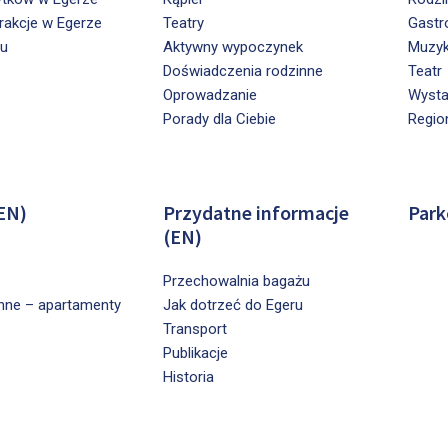
trakcje w Egerze
Teatry
Gastr
ru
Aktywny wypoczynek
Muzy
Doświadczenia rodzinne
Teatr
Oprowadzanie
Wyst
Porady dla Ciebie
Regio
EN)
Przydatne informacje
Park
(EN)
Przechowalnia bagażu
nne – apartamenty
Jak dotrzeć do Egeru
Transport
Publikacje
Historia