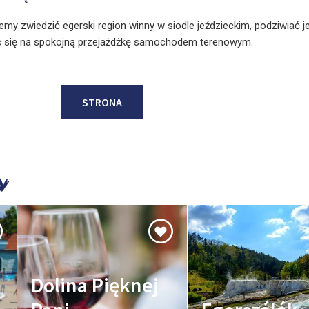
żemy zwiedzić egerski region winny w siodle jeździeckim, podziwiać j
ać się na spokojną przejażdżkę samochodem terenowym.
STRONA
Dolina Pięknej