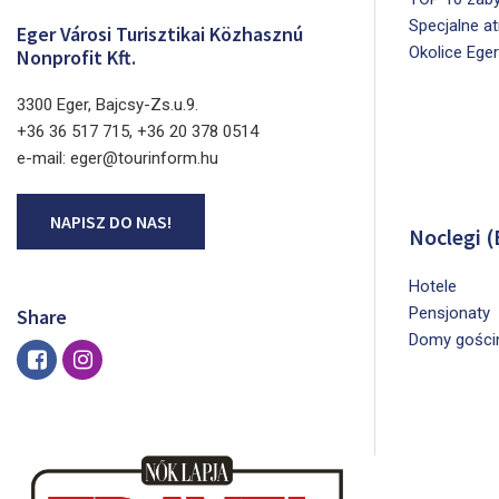
Specjalne a
Eger Városi Turisztikai Közhasznú
Okolice Ege
Nonprofit Kft.
3300 Eger, Bajcsy-Zs.u.9.
+36 36 517 715, +36 20 378 0514
e-mail: eger@tourinform.hu
NAPISZ DO NAS!
Noclegi (
Hotele
Pensjonaty
Share
Domy gości