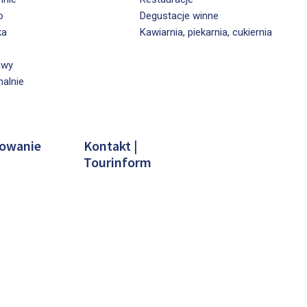
o
Degustacje winne
ka
Kawiarnia, piekarnia, cukiernia
awy
nalnie
owanie
Kontakt |
Tourinform