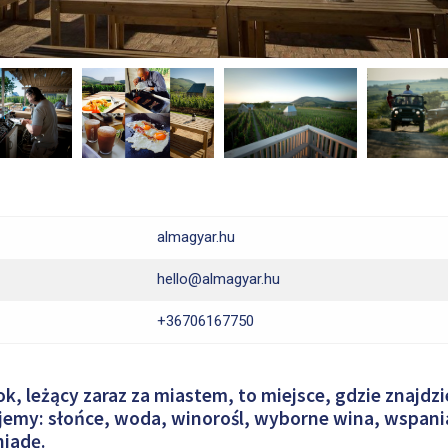
almagyar.hu
hello@almagyar.hu
+36706167750
k, leżący zaraz za miastem, to miejsce, gdzie znajdz
jemy: słońce, woda, winorośl, wyborne wina, wspani
iadę.