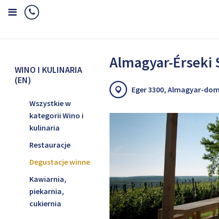
Home
Wino i kulinaria (EN)
Degustacje winne
Almagyar-Érsek
Almagyar-Érseki 
WINO I KULINARIA
(EN)
Eger 3300, Almagyar-do
Wszystkie w
kategorii Wino i
kulinaria
Restauracje
Degustacje winne
Kawiarnia,
piekarnia,
cukiernia