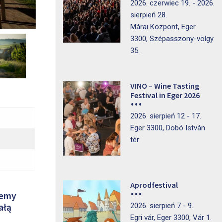
2026. czerwiec 19. - 2026.
sierpień 28.
Márai Központ, Eger
3300, Szépasszony-völgy
35.
VINO – Wine Tasting
Festival in Eger 2026
2026. sierpień 12 - 17.
Eger 3300, Dobó István
tér
Aprodfestival
iemy
2026. sierpień 7 - 9.
ałą
Egri vár, Eger 3300, Vár 1.