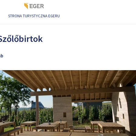
STRONA TURYSTYCZNA EGERU
i Szőlőbirtok
Szőlőbirtok
mb