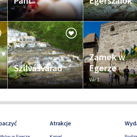
Pani
Egerszálók
Zamek w
Szilvásvárad
Egerze
Vár 1.
baczyć
Atrakcje
Wyda
ytków w Egerze
Kąpiel
Rodzi