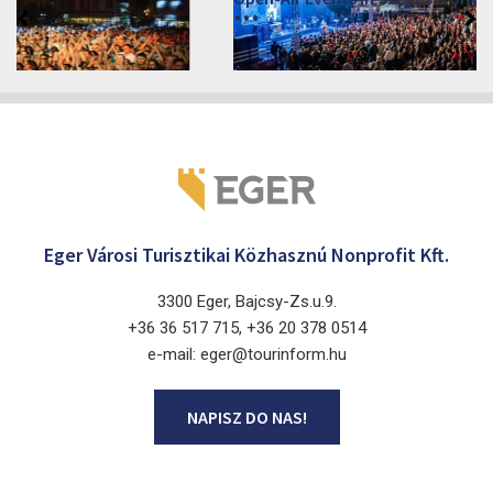
2026. czerwiec 19. - 2026. sierpień 28.
Márai Központ, Eger 3300, Szépasszony-völgy 35.
Eger Városi Turisztikai Közhasznú Nonprofit Kft.
3300 Eger, Bajcsy-Zs.u.9.
+36 36 517 715, +36 20 378 0514
e-mail: eger@tourinform.hu
NAPISZ DO NAS!