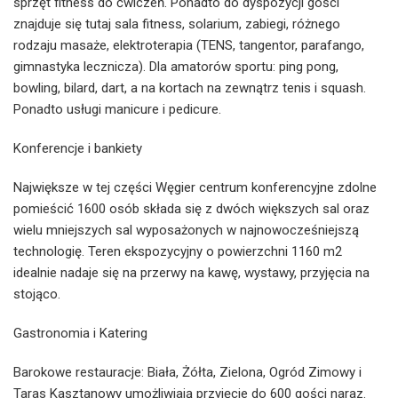
sprzęt fitness do ćwiczeń. Ponadto do dyspozycji gości
znajduje się tutaj sala fitness, solarium, zabiegi, różnego
rodzaju masaże, elektroterapia (TENS, tangentor, parafango,
gimnastyka lecznicza). Dla amatorów sportu: ping pong,
bowling, bilard, dart, a na kortach na zewnątrz tenis i squash.
Ponadto usługi manicure i pedicure.
Konferencje i bankiety
Największe w tej części Węgier centrum konferencyjne zdolne
pomieścić 1600 osób składa się z dwóch większych sal oraz
wielu mniejszych sal wyposażonych w najnowocześniejszą
technologię. Teren ekspozycyjny o powierzchni 1160 m2
idealnie nadaje się na przerwy na kawę, wystawy, przyjęcia na
stojąco.
Gastronomia i Katering
Barokowe restauracje: Biała, Żółta, Zielona, Ogród Zimowy i
Taras Kasztanowy umożliwiają przyjęcie do 600 gości naraz.