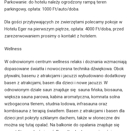
Parkowanie: do hotelu należy ogrodzony rampą teren
parkingowy, opłata: 1000 Ft/auto/doba.
Dla gości przybywających ze zwierzętami polecamy pokoje w
Hotelu Eger na pierwszym piętrze, opłata: 4000 Ft/doba, przed
zarezerwowaniem prosimy o kontakt z hotelem.
Wellness
W odnowionym centrum wellness relaks i doznania wzmacniają
dopasowane światła i nowoczesna technika dźwiękowa. Obok
pływalni, basenu z atrakcjami i jacuzzi wybudowano dodatkowy
basen z atrakcjami, basen dla dzieci i nowe jacuzzi. W
odnowionym dziale saun znajduje się sauna fińska, biosauna,
większa sauna parowa, kabina aromatyczna, komnata solna
wzbogacona tlenem, studnia lodowa, infrasauna oraz
kombisauna z terapią światłem. Basen z atrakcjami i basen dla
dzieci jest pokryty szklanym dachem, także w słoneczne dni
można się tutaj opalać. Na balkonie do opalania znajduje się