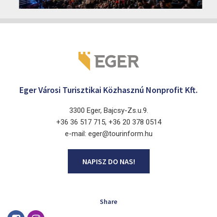
Márai Központ, Eger 3300, Szépasszony-völgy 35.
Eger Városi Turisztikai Közhasznú Nonprofit Kft.
3300 Eger, Bajcsy-Zs.u.9.
+36 36 517 715, +36 20 378 0514
e-mail: eger@tourinform.hu
NAPISZ DO NAS!
Share