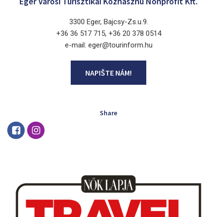
Eger Városi Turisztikai Közhasznú Nonprofit Kft.
3300 Eger, Bajcsy-Zs.u.9.
+36 36 517 715, +36 20 378 0514
e-mail: eger@tourinform.hu
NAPIŠTE NÁM!
Share