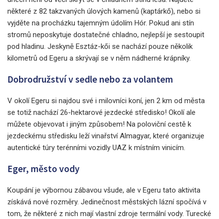
některé z 82 takzvaných úlových kamenů (kaptárkő), nebo si
vyjděte na procházku tajemným údolím Hór. Pokud ani stín
stromů neposkytuje dostatečné chladno, nejlepší je sestoupit
pod hladinu. Jeskyně Esztáz-kői se nachází pouze několik
kilometrů od Egeru a skrývají se v něm nádherné krápníky.
Dobrodružství v sedle nebo za volantem
V okolí Egeru si najdou své i milovníci koní, jen 2 km od města
se totiž nachází 26-hektarové jezdecké středisko! Okolí ale
můžete objevovat i jiným způsobem! Na poloviční cestě k
jezdeckému středisku leží vinařství Almagyar, které organizuje
autentické túry terénními vozidly UAZ k místním vinicím.
Eger, město vody
Koupání je výbornou zábavou všude, ale v Egeru tato aktivita
získává nové rozměry. Jedinečnost městských lázní spočívá v
tom, že některé z nich mají vlastní zdroje termální vody. Turecké