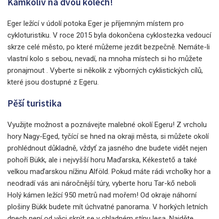
Kamkoliv na dvou kolech!
Eger ležící v údolí potoka Eger je příjemným místem pro
cykloturistiku. V roce 2015 byla dokončena cyklostezka vedoucí
skrze celé město, po které můžeme jezdit bezpečně. Nemáte-li
vlastní kolo s sebou, nevadí, na mnoha místech si ho můžete
pronajmout . Vyberte si několik z výborných cyklistických cílů,
které jsou dostupné z Egeru.
Pěší turistika
Využijte možnost a poznávejte malebné okolí Egeru! Z vrcholu
hory Nagy-Eged, tyčící se hned na okraji města, si můžete okolí
prohlédnout důkladně, vždyť za jasného dne budete vidět nejen
pohoří Bükk, ale i nejvyšší horu Maďarska, Kékestető a také
velkou maďarskou nížinu Alföld. Pokud máte rádi vrcholky hor a
neodradí vás ani náročnější túry, vyberte horu Tar-kő neboli
Holý kámen ležící 950 metrů nad mořem! Od okraje náhorní
plošiny Bükk budete mít úchvatné panorama. V horkých letních
dnech není od věci skrýt se v chladném stínu lesa. Najděte