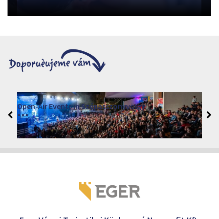
Open-Air Events in Szépasszonyvölgy
2026. červen 19. - 2026. srpen 28.
Márai Központ, Eger 3300, Szépasszony-völgy 35.