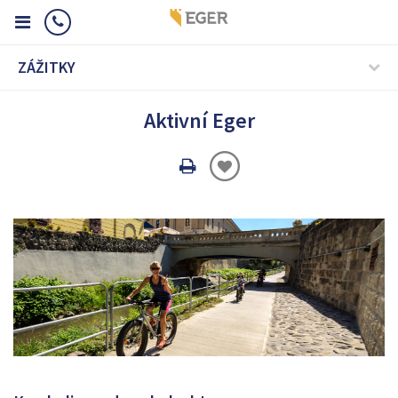
ZÁŽITKY
Aktivní Eger
Oldal
nyomtatáss