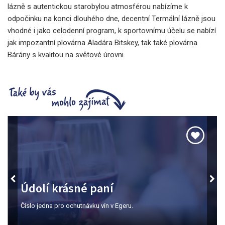
lázně s autentickou starobylou atmosférou nabízíme k
odpočinku na konci dlouhého dne, decentní Termální lázně jsou
vhodné i jako celodenní program, k sportovnímu účelu se nabízí
jak impozantní plovárna Aladára Bitskey, tak také plovárna
Bárány s kvalitou na světové úrovni.
Údolí krásné paní
Číslo jedna pro ochutnávku vín v Egeru.