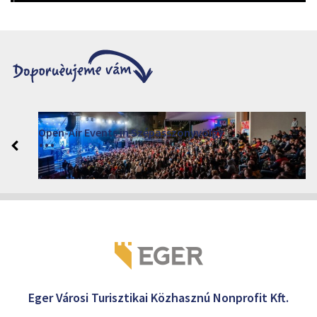
Open-Air Events in Szépasszonyvölgy
2026. červen 19. - 2026. srpen 28.
Márai Központ, Eger 3300, Szépasszony-völgy 35.
Eger Városi Turisztikai Közhasznú Nonprofit Kft.