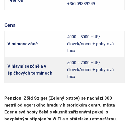
Telefon
+36209389249
Cena
4000 - 5000 HUF/
V mimosezóně
člověk/noční + pobytová
taxa
5000 - 7000 HUF/
V hlavní sezóně a v
člověk/noční + pobytová
špičkových termínech
taxa
Penzion Zöld Sziget (Zelený ostrov) se nachází 300
metrů od egerského hradu v historickém centru města
Eger a své hosty čeká s vkusně zařízenými pokoji s
bezplatným připojením WIFI a s přátelskou atmosférou.