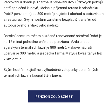
Parkování u domu je zdarma. K vybavení dvoulůžkových pokojů
patří společná kuchyň, jídelna a příjemná terasa k odpočinku.
Poblíž penzionu (cca 300 metrů) najdete i obchod s potravinami
a restauraci. Svým hostům zajistíme bezplatný transfer od
autobusového a vlakového nádraží.
Barokní centrum města a krásně renovonané náměstí Dobó je
na 15 minut pohodlné chůze od penzionu. Vzdálenost
egerských termálních lázní je 800 metrů, vlakové nádraží
Egervár je 300 metrů a jezdecká farma Mátyus lovas tanya leží
2 km odtud.
Svým hostům zajistíme zvýhodněné vstupenky do známých
termálních lázní a koupaliště v Egeru.
PENZION ZÖLD SZIGET