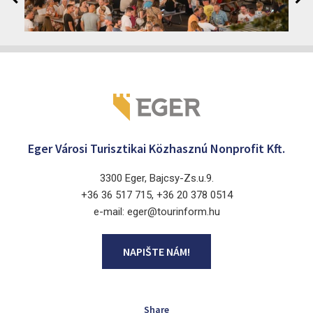
2026. srpen 12 - 17.
Eger 3300, Dobó István tér
Eger Városi Turisztikai Közhasznú Nonprofit Kft.
3300 Eger, Bajcsy-Zs.u.9.
+36 36 517 715, +36 20 378 0514
e-mail: eger@tourinform.hu
NAPIŠTE NÁM!
Share