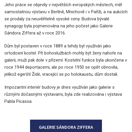
Jeho práce se objevily v největších evropských městech, měl
samostatnou výstavu v Berlíně, Mnichově i v Paříži, a na aukcích
se prodaly za neuvěřitelně vysoké ceny. Budova bývalé
synagogy byla pojmenována na jeho počest jako Galerie
Sándora Ziffera až v roce 2016.
Dům byl postaven v roce 1889 a tehdy byl využíván jako
ortodoxní kostel. Při bohoslužbách mohly být ženy nahoře na
galerii, muži pak dole v přízemí. Kostelní funkce byla ukončena v
roce 1944 deportacemi, ale po roce 1950 se opět obnovila,
jelikož egerští Židé, vracející se po holokaustu, dům dostali.
Impozantní interiér budovy je dnes využíván jako galerie s
různými dočasnými výstavami, byla zde realizována i výstava
Pabla Picassa.
GALERIE SÁNDORA ZIFFERA