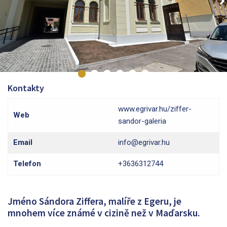
Kontakty
www.egrivar.hu/ziffer-
Web
sandor-galeria
Email
info@egrivar.hu
Telefon
+3636312744
Jméno Sándora Ziffera, malíře z Egeru, je
mnohem více známé v cizině než v Maďarsku.