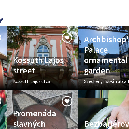
Archbishop'
Palace
Kossuth Lajos
ornamental
street
garden
Kossuth Lajos utca
Széchenyi István utca 1
Promenáda
slavných
Bezbariéro