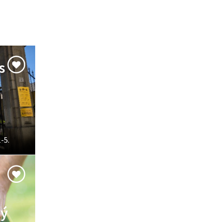
s
-5.
vý