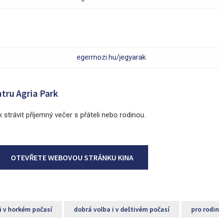
egermozi.hu/jegyarak
tru Agria Park
 strávit příjemný večer s přáteli nebo rodinou.
OTEVŘETE WEBOVOU STRÁNKU KINA
i v horkém počasí
dobrá volba i v deštivém počasí
pro rodi