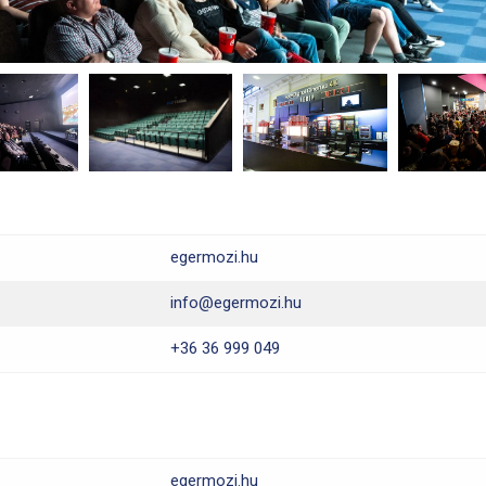
egermozi.hu
info@egermozi.hu
+36 36 999 049
egermozi.hu