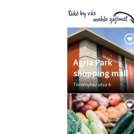
Agria Park
shopping mall
Törvényház utca 4.