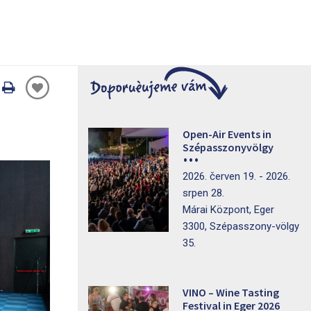
Oldal
nyomtatáss
Open-Air Events in
Szépasszonyvölgy
2026. červen 19. - 2026.
srpen 28.
Márai Központ, Eger
3300, Szépasszony-völgy
35.
VINO – Wine Tasting
Festival in Eger 2026