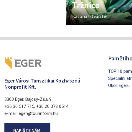
Tržnice
Katona István tér
Pamětiho
TOP 10 pamá
Speciální at
Eger Városi Turisztikai Közhasznú
Okolí Egeru
Nonprofit Kft.
3300 Eger, Bajcsy-Zs.u.9.
+36 36 517 715, +36 20 378 0514
e-mail: eger@tourinform.hu
NAPIŠTE NÁM!