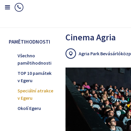
Home
Pamětihodnosti
Speciální atrakce v Egeru
Cinema Agr
Cinema Agria
PAMĚTIHODNOSTI
Agria Park Bevásárlóközp
Všechno
pamětihodnosti
TOP 10 památek
v Egeru
Speciální atrakce
v Egeru
Okolí Egeru