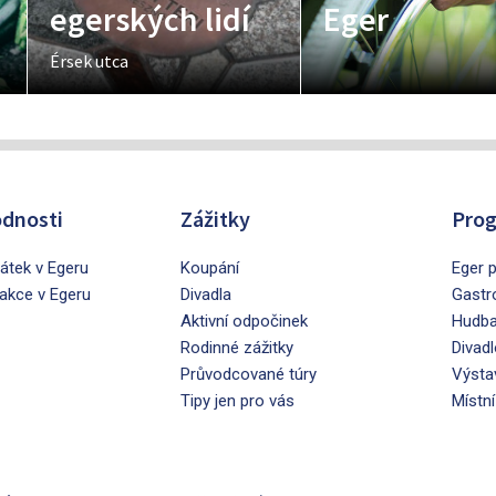
egerských lidí
Eger
Érsek utca
dnosti
Zážitky
Prog
tek v Egeru
Koupání
Eger p
rakce v Egeru
Divadla
Gastr
Aktivní odpočinek
Hudb
Rodinné zážitky
Divadl
Průvodcované túry
Výsta
Tipy jen pro vás
Místní