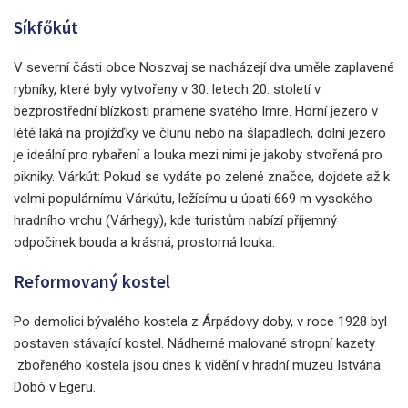
Síkfőkút
V severní části obce Noszvaj se nacházejí dva uměle zaplavené
rybníky, které byly vytvořeny v 30. letech 20. století v
bezprostřední blízkosti pramene svatého Imre. Horní jezero v
létě láká na projížďky ve člunu nebo na šlapadlech, dolní jezero
je ideální pro rybaření a louka mezi nimi je jakoby stvořená pro
pikniky. Várkút: Pokud se vydáte po zelené značce, dojdete až k
velmi populárnímu Várkútu, ležícímu u úpatí 669 m vysokého
hradního vrchu (Várhegy), kde turistům nabízí příjemný
odpočinek bouda a krásná, prostorná louka.
Reformovaný kostel
Po demolici bývalého kostela z Árpádovy doby, v roce 1928 byl
postaven stávající kostel. Nádherné malované stropní kazety
zbořeného kostela jsou dnes k vidění v hradní muzeu Istvána
Dobó v Egeru.