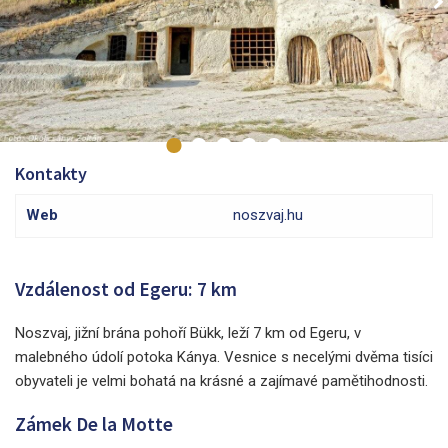
Kontakty
Web
noszvaj.hu
Vzdálenost od Egeru: 7 km
Noszvaj, jižní brána pohoří Bükk, leží 7 km od Egeru, v
malebného údolí potoka Kánya. Vesnice s necelými dvěma tisíci
obyvateli je velmi bohatá na krásné a zajímavé pamětihodnosti.
Zámek De la Motte