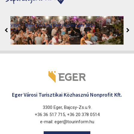
VINO – Wine Tasting Festival in Eger 2026
2026. srpen 12 - 17.
Eger 3300, Dobó István tér
Eger Városi Turisztikai Közhasznú Nonprofit Kft.
3300 Eger, Bajcsy-Zs.u.9.
+36 36 517 715, +36 20 378 0514
e-mail: eger@tourinform.hu