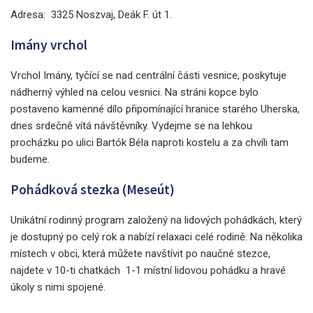
Adresa: 3325 Noszvaj, Deák F. út 1.
Imány vrchol
Vrchol Imány, tyčící se nad centrální části vesnice, poskytuje
nádherný výhled na celou vesnici. Na stráni kopce bylo
postaveno kamenné dílo připomínající hranice starého Uherska,
dnes srdečně vítá návštěvníky. Vydejme se na lehkou
procházku po ulici Bartók Béla naproti kostelu a za chvíli tam
budeme.
Pohádková stezka (Meseút)
Unikátní rodinný program založený na lidových pohádkách, který
je dostupný po celý rok a nabízí relaxaci celé rodině. Na několika
místech v obci, která můžete navštívit po naučné stezce,
najdete v 10-ti chatkách 1-1 místní lidovou pohádku a hravé
úkoly s nimi spojené.