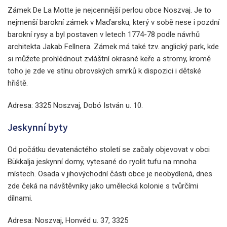
Zámek De La Motte je nejcennější perlou obce Noszvaj. Je to
nejmenší barokní zámek v Maďarsku, který v sobě nese i pozdní
barokní rysy a byl postaven v letech 1774-78 podle návrhů
architekta Jakab Fellnera. Zámek má také tzv. anglický park, kde
si můžete prohlédnout zvláštní okrasné keře a stromy, kromě
toho je zde ve stínu obrovských smrků k dispozici i dětské
hřiště.
Adresa: 3325 Noszvaj, Dobó István u. 10.
Jeskynní byty
Od počátku devatenáctého století se začaly objevovat v obci
Bükkalja jeskynní domy, vytesané do ryolit tufu na mnoha
místech. Osada v jihovýchodní části obce je neobydlená, dnes
zde čeká na návštěvníky jako umělecká kolonie s tvůrčími
dílnami.
Adresa: Noszvaj, Honvéd u. 37, 3325