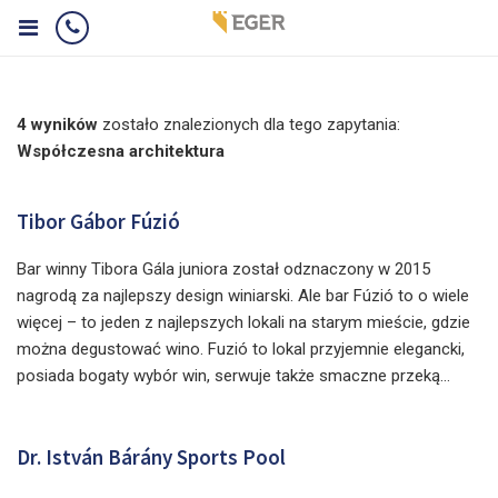
4 wyników
zostało znalezionych dla tego zapytania:
Współczesna architektura
Tibor Gábor Fúzió
Bar winny Tibora Gála juniora został odznaczony w 2015
nagrodą za najlepszy design winiarski. Ale bar Fúzió to o wiele
więcej – to jeden z najlepszych lokali na starym mieście, gdzie
można degustować wino. Fuzió to lokal przyjemnie elegancki,
posiada bogaty wybór win, serwuje także smaczne przeką...
Dr. István Bárány Sports Pool