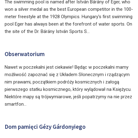
The swimming pool is named after István Bárány of Eger, who
won a silver medal as the best European competitor in the 100-
meter freestyle at the 1928 Olympics. Hungary's first swimming
pool Eger has always been at the forefront of water sports. On
the site of the Dr. Bárány István Sports S...
Obserwatorium
Nawet w poczekalni jest ciekawie! Będąc w poczekalni mamy
możliwość zapoznać się z Układem Słonecznym i rządzącym
nim prawami, początkiem podróży kosmicznych i załogą
pierwszego statku kosmicznego, który wylądował na Księżycu.
Niektóre mapy są trójwymiarowe, jeśli popatrzymy na nie przez
smartfon...
Dom pamięci Gézy Gárdonyiego