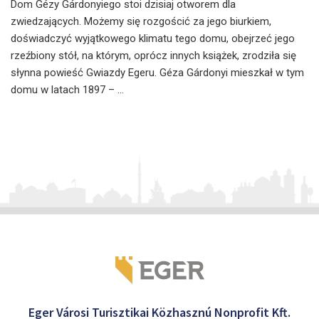
Dom Gézy Gárdonyiego stoi dzisiaj otworem dla
zwiedzających. Możemy się rozgościć za jego biurkiem,
doświadczyć wyjątkowego klimatu tego domu, obejrzeć jego
rzeźbiony stół, na którym, oprócz innych książek, zrodziła się
słynna powieść Gwiazdy Egeru. Géza Gárdonyi mieszkał w tym
domu w latach 1897 – ...
Eger Városi Turisztikai Közhasznú Nonprofit Kft.