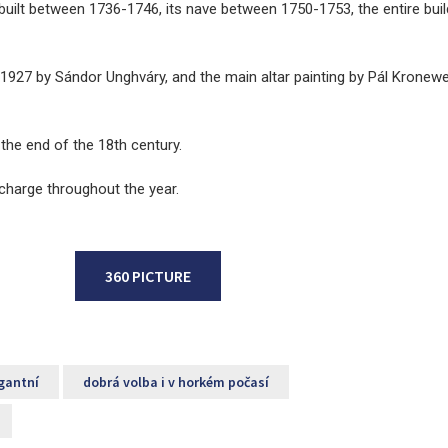
uilt between 1736-1746, its nave between 1750-1753, the entire bui
 1927 by Sándor Unghváry, and the main altar painting by Pál Kronewe
the end of the 18th century.
 charge throughout the year.
360 PICTURE
gantní
dobrá volba i v horkém počasí