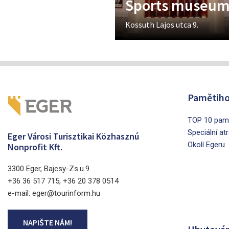
Sports museu
Kossuth Lajos utca 9.
Pamětiho
TOP 10 pamá
Speciální at
Eger Városi Turisztikai Közhasznú
Okolí Egeru
Nonprofit Kft.
3300 Eger, Bajcsy-Zs.u.9.
+36 36 517 715, +36 20 378 0514
e-mail: eger@tourinform.hu
NAPIŠTE NÁM!