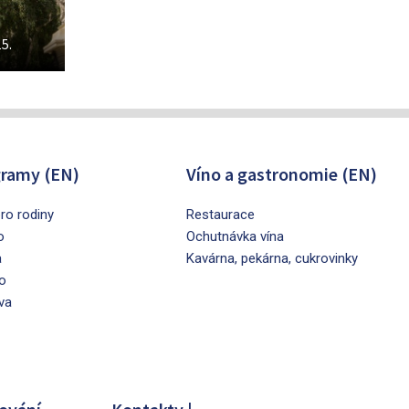
5.
ramy (EN)
Víno a gastronomie (EN)
ro rodiny
Restaurace
o
Ochutnávka vína
a
Kavárna, pekárna, cukrovinky
o
va