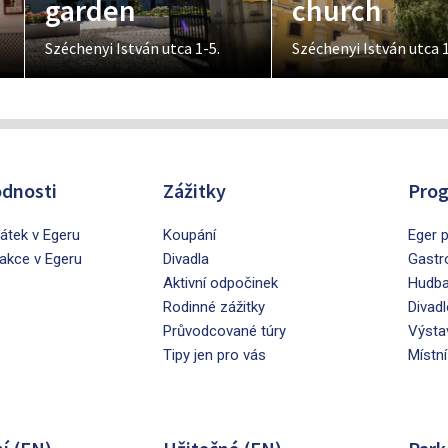
m
garden
church
Széchenyi István utca 1-5.
Széchenyi István utca 1
dnosti
Zážitky
Prog
tek v Egeru
Koupání
Eger p
rakce v Egeru
Divadla
Gastr
Aktivní odpočinek
Hudb
Rodinné zážitky
Divadl
Průvodcované túry
Výsta
Tipy jen pro vás
Místní