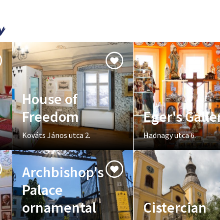
House of
Freedom
Eger's Galle
Kováts János utca 2.
Hadnagy utca 6.
Archbishop's
Palace
ornamental
Cistercian