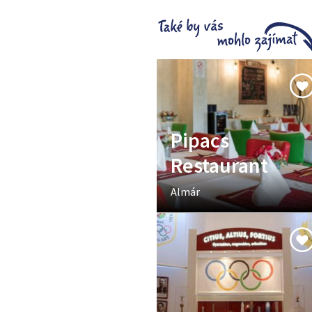
Pipacs
Restaurant
Almár