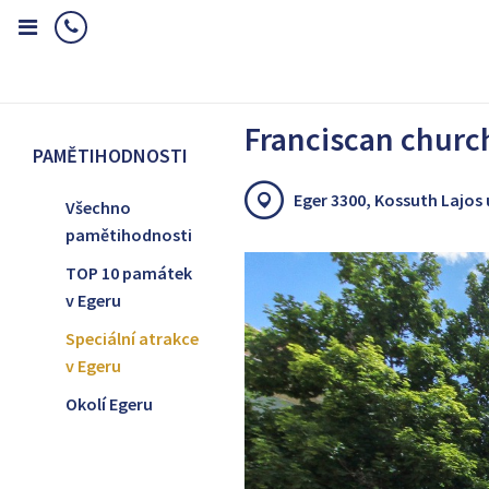
Home
Pamětihodnosti
Speciální atrakce v Egeru
Franciscan 
Franciscan churc
PAMĚTIHODNOSTI
Eger 3300, Kossuth Lajos 
Všechno
pamětihodnosti
TOP 10 památek
v Egeru
Speciální atrakce
v Egeru
Okolí Egeru