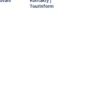
ování
Kontakty |
Tourinform