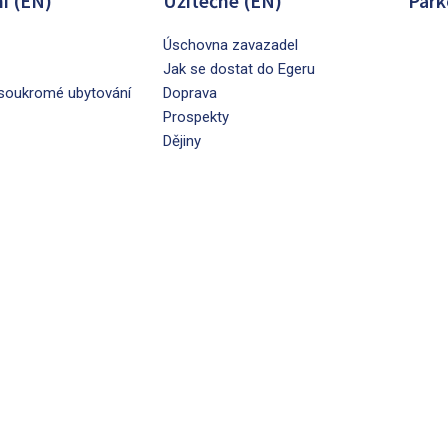
í (EN)
Užitečné (EN)
Park
Úschovna zavazadel
Jak se dostat do Egeru
soukromé ubytování
Doprava
Prospekty
Dějiny