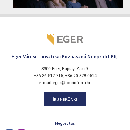
Cinema Agria, Eger 3300, Törvényház utca 4.
Eger Városi Turisztikai Közhasznú Nonprofit Kft.
3300 Eger, Bajcsy-Zs.u.9.
+36 36 517 715, +36 20 378 0514
e-mail: eger@tourinform.hu
ÍRJ NEKÜNK!
Megosztás