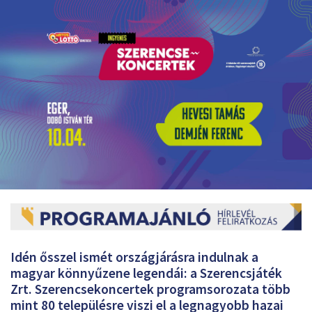
Idén ősszel ismét országjárásra indulnak a
magyar könnyűzene legendái: a Szerencsjáték
Zrt. Szerencsekoncertek programsorozata több
mint 80 településre viszi el a legnagyobb hazai