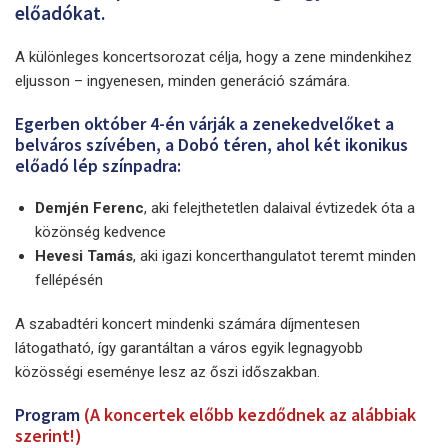
előadókat.
A különleges koncertsorozat célja, hogy a zene mindenkihez
eljusson – ingyenesen, minden generáció számára.
Egerben október 4-én várják a zenekedvelőket a
belváros szívében, a Dobó téren, ahol két ikonikus
előadó lép színpadra:
Demjén Ferenc
, aki felejthetetlen dalaival évtizedek óta a
közönség kedvence
Hevesi Tamás
, aki igazi koncerthangulatot teremt minden
fellépésén
A szabadtéri koncert mindenki számára díjmentesen
látogatható, így garantáltan a város egyik legnagyobb
közösségi eseménye lesz az őszi időszakban.
Program
(A koncertek előbb kezdődnek az alábbiak
szerint!)